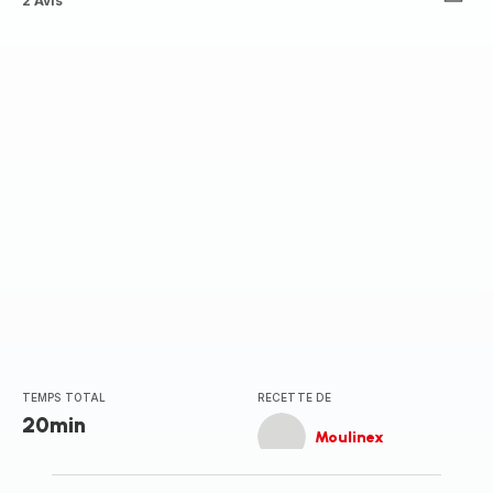
Avis
2 Avis
3
étoiles
(moyenne)
TEMPS TOTAL
RECETTE DE
20min
Moulinex