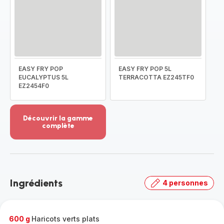
EASY FRY POP
EASY FRY POP 5L
EUCALYPTUS 5L
TERRACOTTA EZ245TF0
EZ2454F0
Découvrir la gamme
complète
Voir
plus...
-
Découvrir
la
Ingrédients
4 personnes
gamme
complète
-
600 g
Haricots verts plats