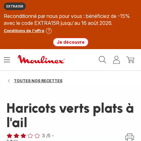
EXTRA15R
Reconditionné par nous pour vous : bénéficiez de -15%
avec le code EXTRA15R jusqu'au 16 août 2026.
Conditions de l'offre
Je découvre
Accueil
Ouvrir
Mon
Mon
Moulinex
le
compte
panie
menu
TOUTES NOS RECETTES
Haricots verts plats à
l'ail
3
/5
-