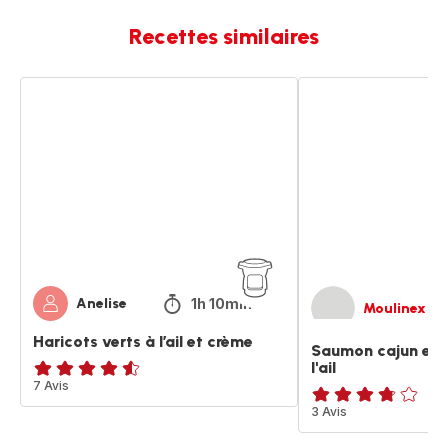
Recettes similaires
Haricots
Saumon
verts
cajun
à
et
l’ail
haricots
et
verts
crème
à
l'ail
1h 10min
Anelise
Moulinex
Haricots verts à l’ail et crème
Saumon cajun et h
l'ail
ratings.4.5
7 Avis
ratings.3.7
3 Avis