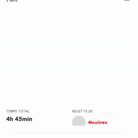
Avis
2 Avis
3
étoiles
(moyenne)
TEMPS TOTAL
RECETTE DE
4h 45min
Moulinex