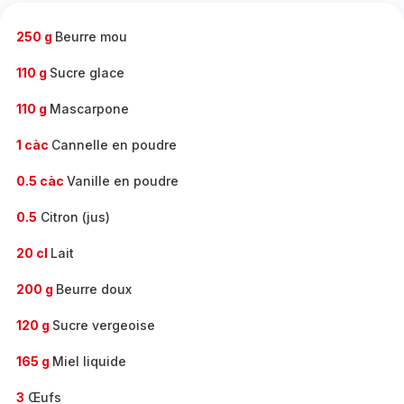
-
250 g
Beurre mou
110 g
Sucre glace
110 g
Mascarpone
1 càc
Cannelle en poudre
0.5 càc
Vanille en poudre
0.5
Citron (jus)
20 cl
Lait
200 g
Beurre doux
120 g
Sucre vergeoise
165 g
Miel liquide
3
Œufs