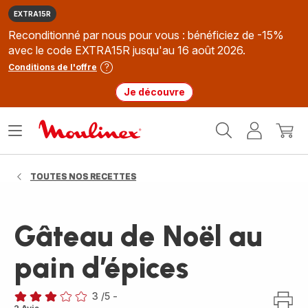
EXTRA15R
Reconditionné par nous pour vous : bénéficiez de -15%
avec le code EXTRA15R jusqu'au 16 août 2026.
Conditions de l'offre
Je découvre
Accueil
Ouvrir
Mon
Mon
Moulinex
le
compte
panie
menu
TOUTES NOS RECETTES
Gâteau de Noël au
pain d’épices
3
/5
-