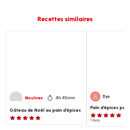
Recettes similaires
Gâteau
Pain
de
d'épices
Noël
pour
au
noël
pain
d'épices
Dys
4h 45min
Moulinex
Pain d'épices pour
Gâteau de Noël au pain d'épices
Avis
1 Avis
ratings.NaN
5