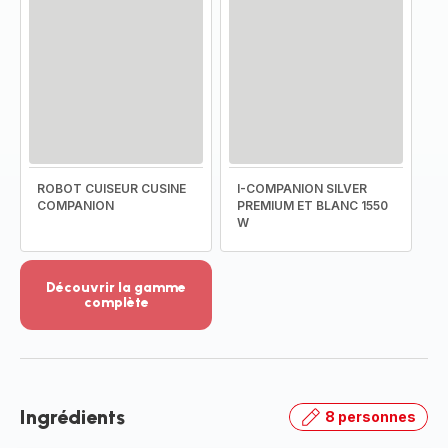
ROBOT CUISEUR CUSINE
I-COMPANION SILVER
COMPANION
PREMIUM ET BLANC 1550
W
Découvrir la gamme
complète
Voir
plus...
-
Découvrir
la
Ingrédients
8 personnes
gamme
complète