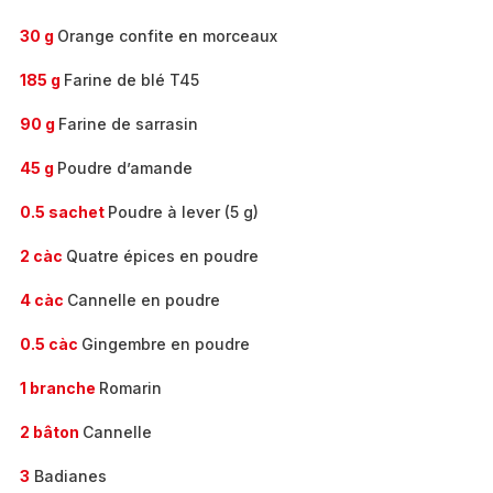
30 g
Orange confite en morceaux
185 g
Farine de blé T45
90 g
Farine de sarrasin
45 g
Poudre d’amande
0.5 sachet
Poudre à lever (5 g)
2 càc
Quatre épices en poudre
4 càc
Cannelle en poudre
0.5 càc
Gingembre en poudre
1 branche
Romarin
2 bâton
Cannelle
3
Badianes