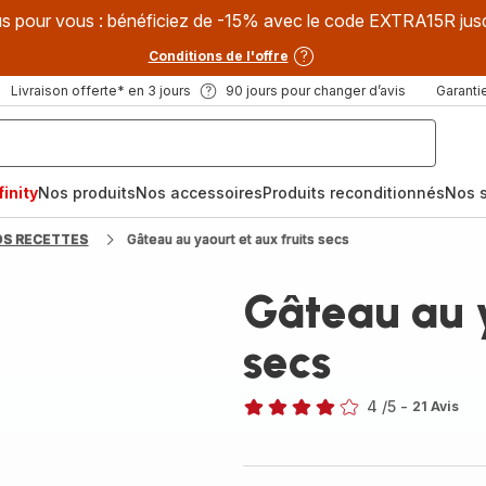
s pour vous : bénéficiez de -15% avec le code EXTRA15R jus
Conditions de l'offre
Livraison offerte* en 3 jours
90 jours pour changer d’avis
Garantie
inity
Nos produits
Nos accessoires
Produits reconditionnés
Nos s
OS RECETTES
Gâteau au yaourt et aux fruits secs
Gâteau au y
secs
4
/5
-
21 Avis
Avis
4
étoiles