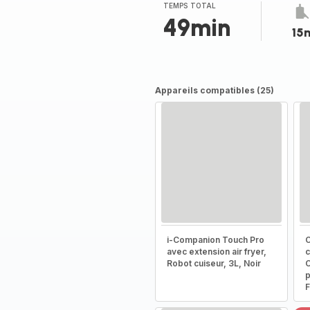
(moyenne)
TEMPS TOTAL
49min
15
Appareils compatibles (25)
i-Companion Touch Pro
C
avec extension air fryer,
c
Robot cuiseur, 3L, Noir
C
p
F