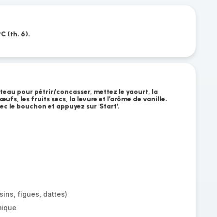
C (th. 6).
teau pour pétrir/concasser, mettez le yaourt, la
s œufs, les fruits secs, la levure et l’arôme de vanille.
vec le bouchon et appuyez sur 'Start'.
sins, figues, dattes)
mique