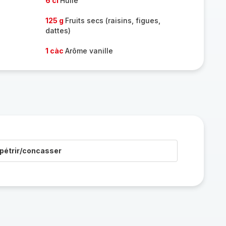
6 cl
Huile
125 g
Fruits secs (raisins, figues,
dattes)
1 càc
Arôme vanille
pétrir/concasser