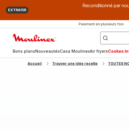
Reconditionné par nou
EXTRA15R
Paiement en plusieurs fois
["Que
recherchez-
Accueil
vous
?",
Moulinex
"Cookeo",
"Air
fryer",
Bons plans
Nouveautés
Casa Moulinex
Air fryers
Cookeo Inf
"Companion"]
Accueil
Trouver une idée recette
TOUTES N