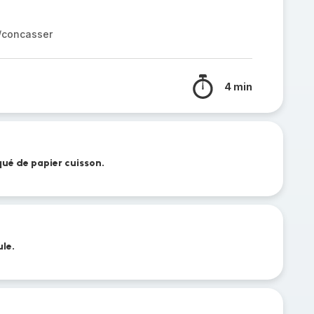
r/concasser
4 min
ué de papier cuisson.
ule.