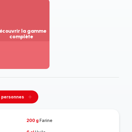
écouvrir la gamme
complète
ir
us...
couvrir
amme
mplète
 personnes
rimer
Ajouter
sonnes
personnes
200 g
Farine