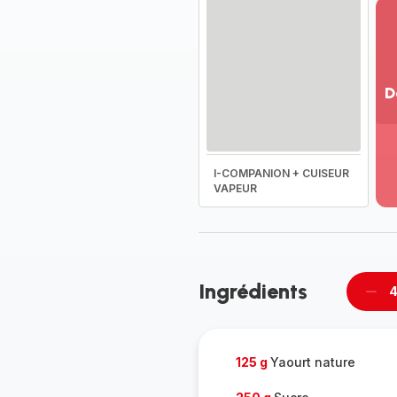
D
Vo
pl
-
I-COMPANION + CUISEUR
Dé
VAPEUR
la
g
co
-
Ingrédients
4
Supp
per
125 g
Yaourt nature