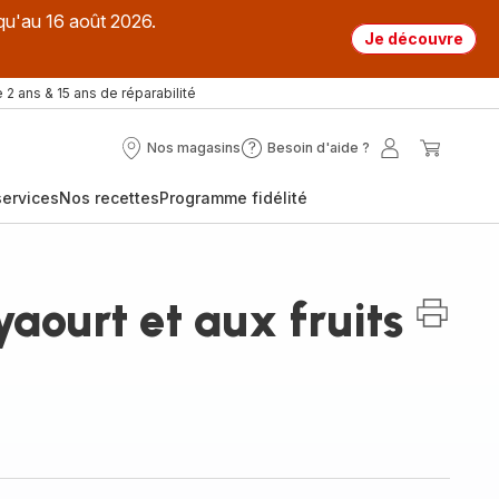
qu'au 16 août 2026.
Je découvre
 2 ans & 15 ans de réparabilité
Nos magasins
Besoin d'aide ?
Nos
Besoin
Mon
Mon
magasins
d'aide
compte
panier
ervices
Nos recettes
Programme fidélité
?
aourt et aux fruits