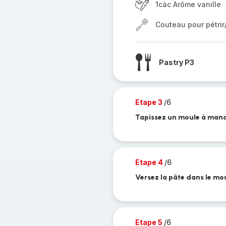
1càc Arôme vanille
Couteau pour pétri
Pastry P3
Etape 3
/6
Tapissez un moule à manq
Etape 4
/6
Versez la pâte dans le mo
Etape 5
/6