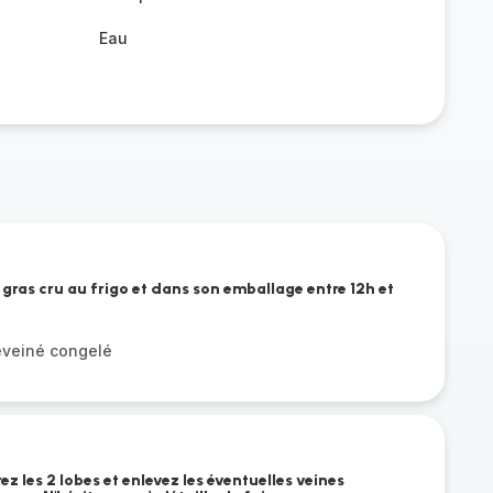
Eau
 gras cru au frigo et dans son emballage entre 12h et
éveiné congelé
rez les 2 lobes et enlevez les éventuelles veines