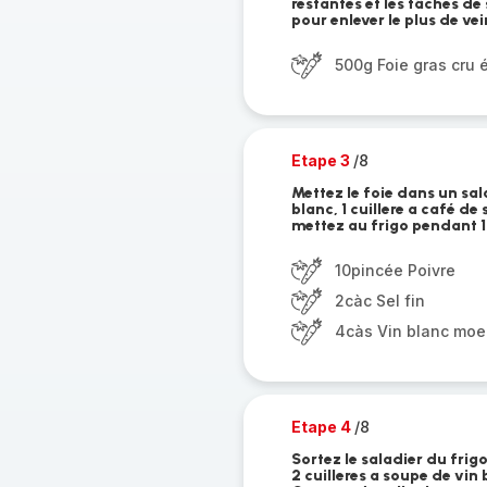
restantes et les tâches de
pour enlever le plus de vei
500g Foie gras cru 
Etape 3
/8
Mettez le foie dans un sala
blanc, 1 cuillere a café de
mettez au frigo pendant 1
10pincée Poivre
2càc Sel fin
4càs Vin blanc moe
Etape 4
/8
Sortez le saladier du frig
2 cuilleres a soupe de vin b