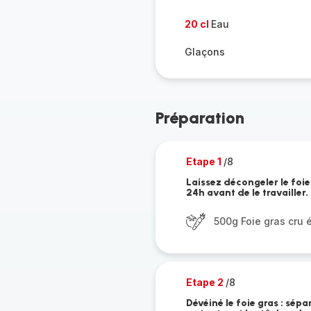
20 cl
Eau
Glaçons
Préparation
Etape 1
/8
Laissez décongeler le foie
24h avant de le travailler.
500g Foie gras cru 
Etape 2
/8
Dévéiné le foie gras : sépa