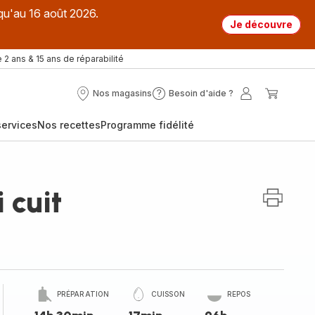
qu'au 16 août 2026.
Je découvre
 2 ans & 15 ans de réparabilité
Nos magasins
Besoin d'aide ?
Nos
Besoin
Mon
Mon
magasins
d'aide
compte
panier
ervices
Nos recettes
Programme fidélité
?
 cuit
PRÉPARATION
CUISSON
REPOS