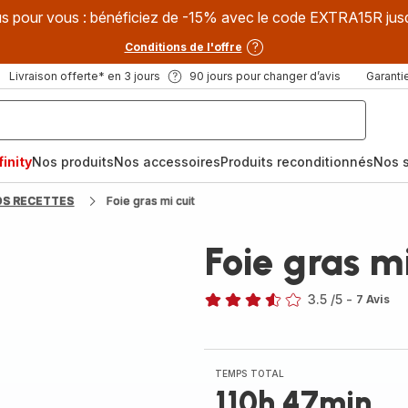
s pour vous : bénéficiez de -15% avec le code EXTRA15R jus
Conditions de l'offre
Livraison offerte* en 3 jours
90 jours pour changer d’avis
Garantie
inity
Nos produits
Nos accessoires
Produits reconditionnés
Nos s
OS RECETTES
Foie gras mi cuit
Foie gras mi
3.5
/5
-
7 Avis
ratings.3.5
TEMPS TOTAL
110h 47min