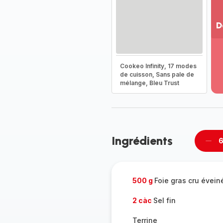
D
Vo
pl
-
Cookeo Infinity, 17 modes
Dé
de cuisson, Sans pale de
mélange, Bleu Trust
la
g
co
-
Ingrédients
6
Supp
per
500 g
Foie gras cru évein
2 càc
Sel fin
Terrine