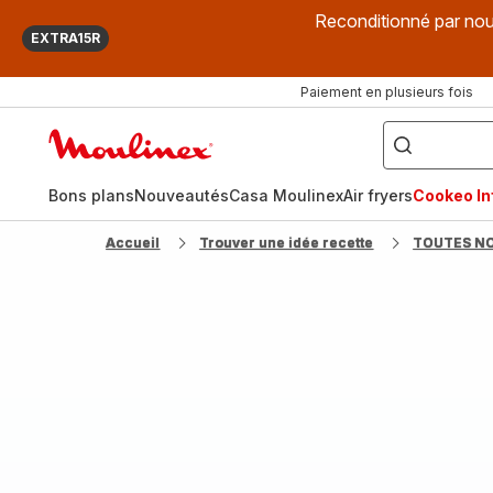
Reconditionné par nou
EXTRA15R
Paiement en plusieurs fois
["Que
recherchez-
Accueil
vous
?",
Moulinex
"Cookeo",
"Air
fryer",
Bons plans
Nouveautés
Casa Moulinex
Air fryers
Cookeo Inf
"Companion"]
Accueil
Trouver une idée recette
TOUTES N