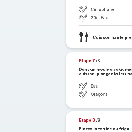
Cellophane
20cl Eau
Cuisson haute pre
Etape 7
/8
Dans un moule à cake, mette
cuisson, plongez la terrin
Eau
Glaçons
Etape 8
/8
Placez la terrine au frigo