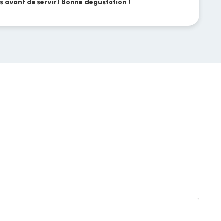
es avant de servir) Bonne dégustation !
Foie
gras