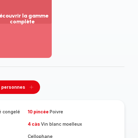
écouvrir la gamme
complète
ir
us...
couvrir
amme
mplète
 personnes
rimer
Ajouter
sonnes
personnes
é congelé
10 pincée
Poivre
4 càs
Vin blanc moelleux
Cellophane