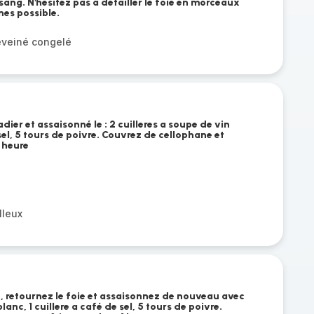
 sang. N'hésitez pas à détailler le foie en morceaux
nes possible.
éveiné congelé
dier et assaisonné le : 2 cuilleres a soupe de vin
 sel, 5 tours de poivre. Couvrez de cellophane et
 heure
lleux
o, retournez le foie et assaisonnez de nouveau avec
lanc, 1 cuillere a café de sel, 5 tours de poivre.