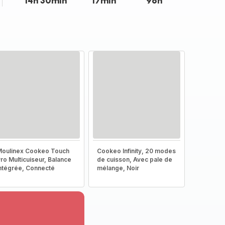
14h 30min
17min
96h
oulinex Cookeo Touch
Cookeo Infinity, 20 modes
ro Multicuiseur, Balance
de cuisson, Avec pale de
ntégrée, Connecté
mélange, Noir