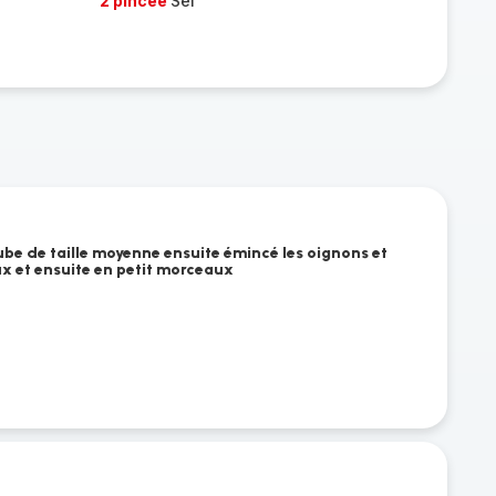
2 pincée
Sel
ube de taille moyenne ensuite émincé les oignons et
ux et ensuite en petit morceaux