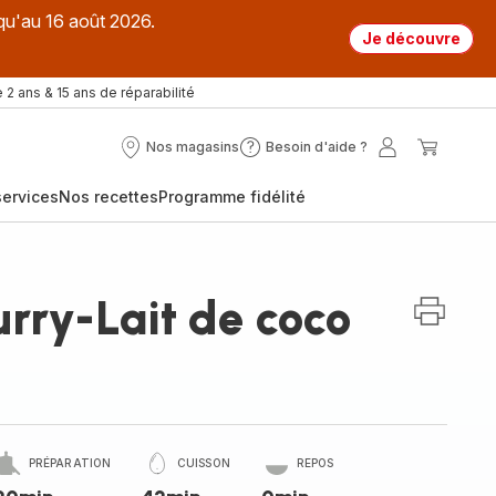
qu'au 16 août 2026.
Je découvre
 2 ans & 15 ans de réparabilité
Nos magasins
Besoin d'aide ?
Nos
Besoin
Mon
Mon
magasins
d'aide
compte
panier
ervices
Nos recettes
Programme fidélité
?
rry-Lait de coco
PRÉPARATION
CUISSON
REPOS