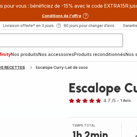
s pour vous : bénéficiez de -15% avec le code EXTRA15R jus
Conditions de l'offre
Livraison offerte* en 3 jours
90 jours pour changer d’avis
Garantie
inity
Nos produits
Nos accessoires
Produits reconditionnés
Nos s
OS RECETTES
Escalope Curry-Lait de coco
Escalope Cu
4.7
/5
-
1 Avis
ratings.4.7
TEMPS TOTAL
1h 2min