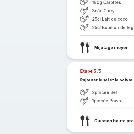
180g Carottes
3càc Curry
25cl Lait de coco
25cl Bouillon de lé
Mijotage moyen
Etape 5
/5
Rajouter le sel et le poivre
2pincée Sel
1pincée Poivre
Cuisson haute pre