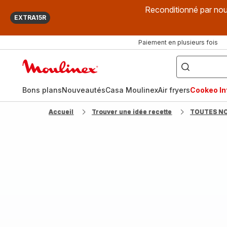
Reconditionné par nou
EXTRA15R
Paiement en plusieurs fois
["Que
recherchez-
Accueil
vous
?",
Moulinex
"Cookeo",
"Air
fryer",
Bons plans
Nouveautés
Casa Moulinex
Air fryers
Cookeo Inf
"Companion"]
Accueil
Trouver une idée recette
TOUTES N