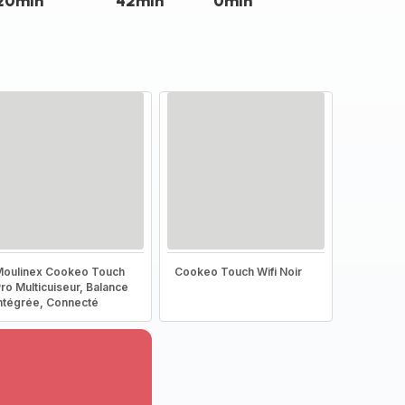
20min
42min
0min
oulinex Cookeo Touch
Cookeo Touch Wifi Noir
ro Multicuiseur, Balance
ntégrée, Connecté