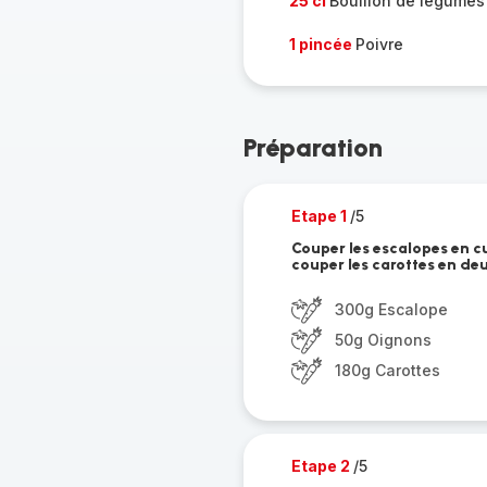
25 cl
Bouillon de légumes
1 pincée
Poivre
Préparation
Etape 1
/5
Couper les escalopes en c
couper les carottes en de
300g Escalope
50g Oignons
180g Carottes
Etape 2
/5