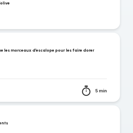
olive
ue les morceaux d’escalope pour les faire dorer
5 min
ients