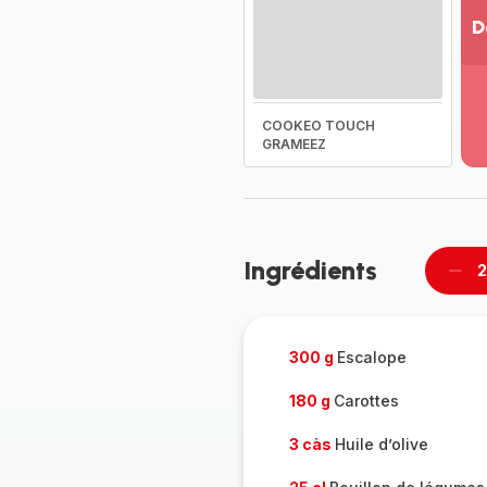
D
Vo
pl
-
COOKEO TOUCH
Dé
GRAMEEZ
la
g
co
-
Ingrédients
2
Supp
per
300 g
Escalope
180 g
Carottes
3 càs
Huile d’olive