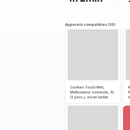
Appareils compatibles (20)
Cookeo Touch Mini,
M
Multicuiseur connecté, 3L
P
(2 pers.), écran tactile
i