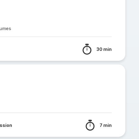
gumes
30 min
ssion
7 min