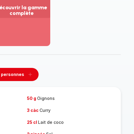
écouvrir la gamme
complète
ir
us...
couvrir
amme
mplète
 personnes
rimer
Ajouter
sonnes
personnes
50 g
Oignons
3 càc
Curry
25 cl
Lait de coco