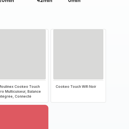
20min
42min
0min
oulinex Cookeo Touch
Cookeo Touch Wifi Noir
ro Multicuiseur, Balance
ntégrée, Connecté