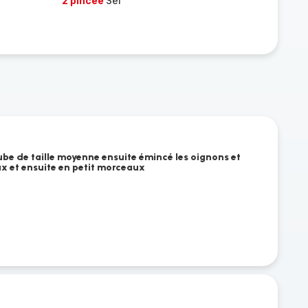
2 pincée
Sel
ube de taille moyenne ensuite émincé les oignons et
ux et ensuite en petit morceaux