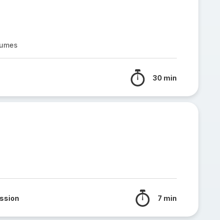
gumes
30 min
ssion
7 min