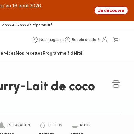
qu'au 16 août 2026.
Je découvre
 2 ans & 15 ans de réparabilité
Nos magasins
Besoin d'aide ?
Nos
Besoin
Mon
Mon
magasins
d'aide
compte
panier
ervices
Nos recettes
Programme fidélité
?
rry-Lait de coco
PRÉPARATION
CUISSON
REPOS