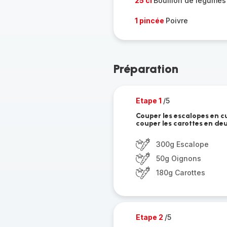
25 cl
Bouillon de légumes
1 pincée
Poivre
Préparation
Etape 1
/5
Couper les escalopes en c
couper les carottes en de
300g Escalope
50g Oignons
180g Carottes
Etape 2
/5