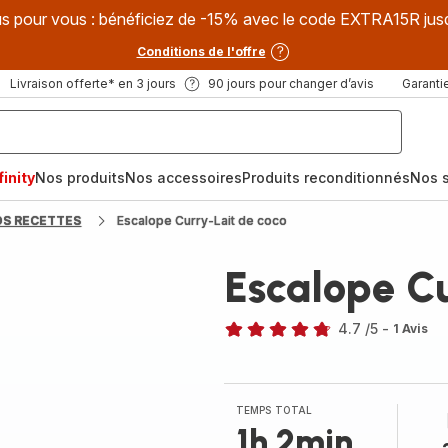
s pour vous : bénéficiez de -15% avec le code EXTRA15R jus
Conditions de l'offre
Livraison offerte* en 3 jours
90 jours pour changer d’avis
Garantie
inity
Nos produits
Nos accessoires
Produits reconditionnés
Nos s
OS RECETTES
Escalope Curry-Lait de coco
Escalope Cu
4.7
/5
-
1 Avis
ratings.4.7
TEMPS TOTAL
1h 2min