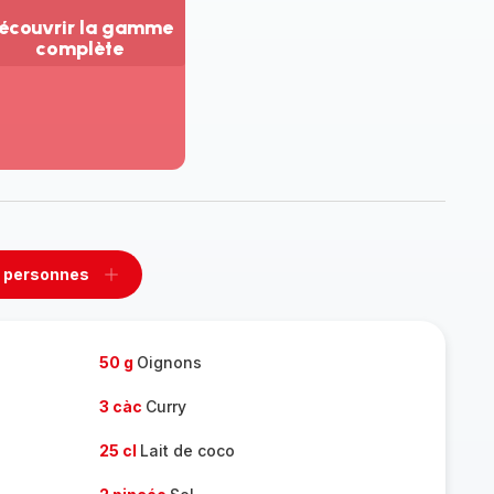
écouvrir la gamme
complète
ir
us...
couvrir
amme
mplète
 personnes
rimer
Ajouter
sonnes
personnes
50 g
Oignons
3 càc
Curry
25 cl
Lait de coco