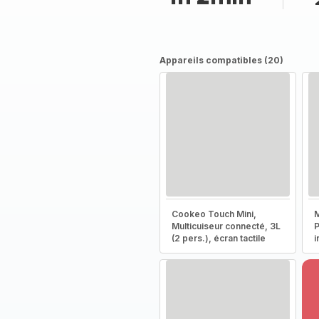
Appareils compatibles (20)
Cookeo Touch Mini,
M
Multicuiseur connecté, 3L
P
(2 pers.), écran tactile
i