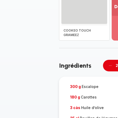
D
Vo
pl
-
COOKEO TOUCH
Dé
GRAMEEZ
la
g
co
-
Ingrédients
2
Supp
per
300 g
Escalope
180 g
Carottes
3 càs
Huile d’olive