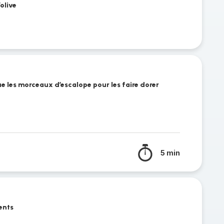
olive
ue les morceaux d’escalope pour les faire dorer
5 min
ients