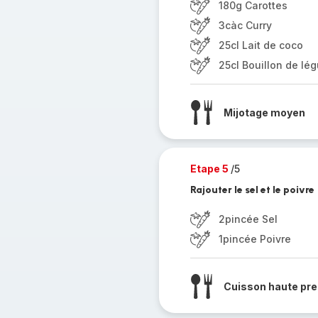
180g Carottes
3càc Curry
25cl Lait de coco
25cl Bouillon de lé
Mijotage moyen
Etape 5
/5
Rajouter le sel et le poivre
2pincée Sel
1pincée Poivre
Cuisson haute pre