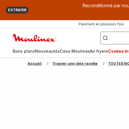
Reconditionné par nou
EXTRA15R
Paiement en plusieurs fois
["Que
recherchez-
Accueil
vous
?",
Moulinex
"Cookeo",
"Air
fryer",
Bons plans
Nouveautés
Casa Moulinex
Air fryers
Cookeo Inf
"Companion"]
Accueil
Trouver une idée recette
TOUTES N