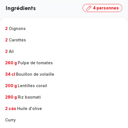
la
Ingrédients
4 personnes
gamme
complète
-
2
Oignons
2
Carottes
2
Ail
260 g
Pulpe de tomates
34 cl
Bouillon de volaille
200 g
Lentilles corail
280 g
Riz basmati
2 càs
Huile d'olive
Curry