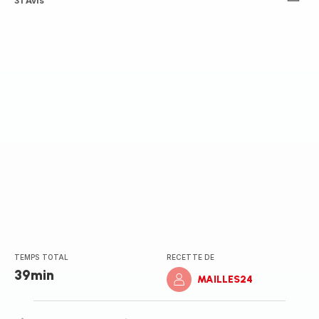
ratings.4.4
31 Avis
TEMPS TOTAL
RECETTE DE
39min
MAILLES24