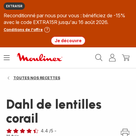
EXTRA15R
Reconditionné par nous pour vous : bénéficiez de -15%
avec le code EXTRA15R jusqu'au 16 août 2026.
Conditions de l'offre
Je découvre
Accueil
Ouvrir
Mon
Mon
Moulinex
le
compte
panie
menu
TOUTES NOS RECETTES
Dahl de lentilles
corail
4.4
/5
-