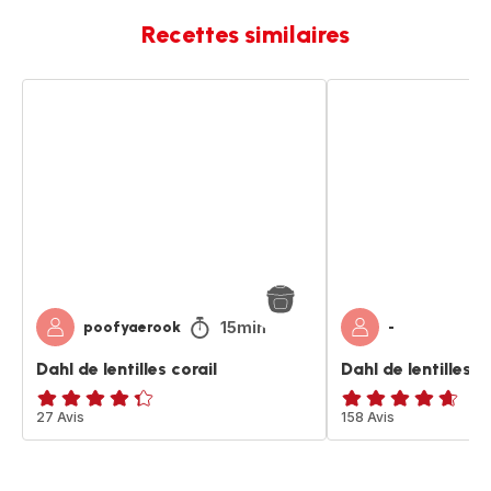
Recettes similaires
Dahl
Dahl
de
de
lentilles
lentilles
corail
corail
15min
poofyaerook
-
Dahl de lentilles corail
Dahl de lentilles c
ratings.4.3
27 Avis
ratings.4.6
158 Avis