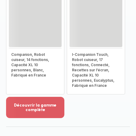
Companion, Robot
I-Companion Touch,
cuiseur, 14 fonctions,
Robot cuiseur, 17
Capacité XL 10
fonctions, Connecté,
personnes, Blanc,
Recettes sur l’écran,
Fabriqué en France
Capacité XL 10
personnes, Eucalyptus,
Fabriqué en France
Découvrir la gamme
complète
Voir
plus...
-
Découvrir