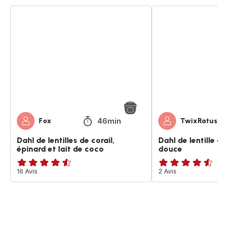
Dahl
Dahl
de
de
lentilles
lentille
de
corail
corail,
et
épinard
patate
et
douce
lait
de
coco
46min
Fox
TwixRatus
Dahl de lentilles de corail,
Dahl de lentille co
épinard et lait de coco
douce
ratings.4.5
16 Avis
ratings.4.5
2 Avis