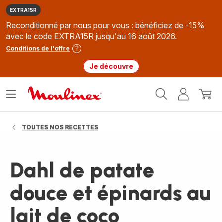
EXTRA15R
Reconditionné par nous pour vous : bénéficiez de -15%
avec le code EXTRA15R jusqu'au 16 août 2026.
Conditions de l'offre
Je découvre
Accueil
Ouvrir
Mon
Mon
Moulinex
le
compte
panie
menu
TOUTES NOS RECETTES
Dahl de patate
douce et épinards au
lait de coco