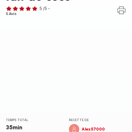
5
/5
-
Avis
5 Avis
5
étoiles
(moyenne)
TEMPS TOTAL
RECETTE DE
35min
Alex57000