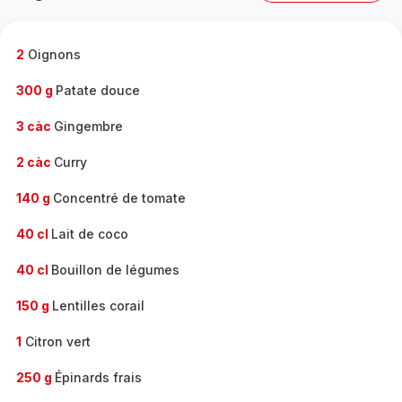
complète
-
2
Oignons
300 g
Patate douce
3 càc
Gingembre
2 càc
Curry
140 g
Concentré de tomate
40 cl
Lait de coco
40 cl
Bouillon de légumes
150 g
Lentilles corail
1
Citron vert
250 g
Épinards frais