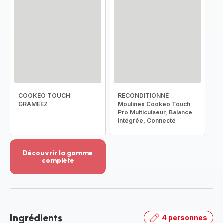
COOKEO TOUCH
RECONDITIONNÉ
GRAMEEZ
Moulinex Cookeo Touch
Pro Multicuiseur, Balance
intégrée, Connecté
Découvrir la gamme
complète
Voir
plus...
-
Découvrir
la
Ingrédients
4 personnes
gamme