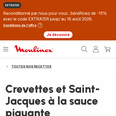
EXTRA15R
Reconditionné par nous pour vous : bénéficiez de -15%
avec le code EXTRA15R jusqu'au 16 août 2026.
Conditions de l'offre
Je découvre
Accueil
Ouvrir
Mon
Mon
Moulinex
le
compte
panie
menu
TOUTES NOS RECETTES
Crevettes et Saint-
Jacques à la sauce
piquante