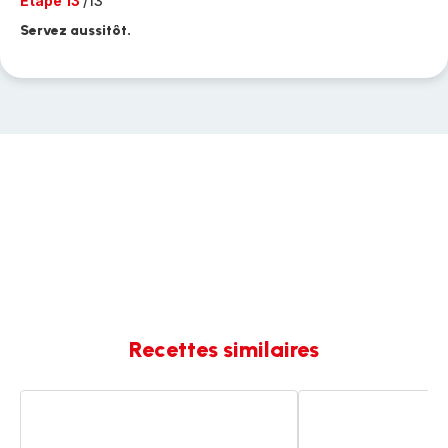
Etape 13
/13
Servez aussitôt.
Recettes similaires
Risotto
Espadon
de
et
moules,
Saint-