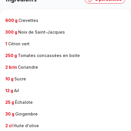
complète
-
600 g
Crevettes
300 g
Noix de Saint-Jacques
1
Citron vert
250 g
Tomates concassées en boite
2 brin
Coriandre
10 g
Sucre
12 g
Ail
25 g
Échalote
30 g
Gingembre
2 cl
Huile d'olive