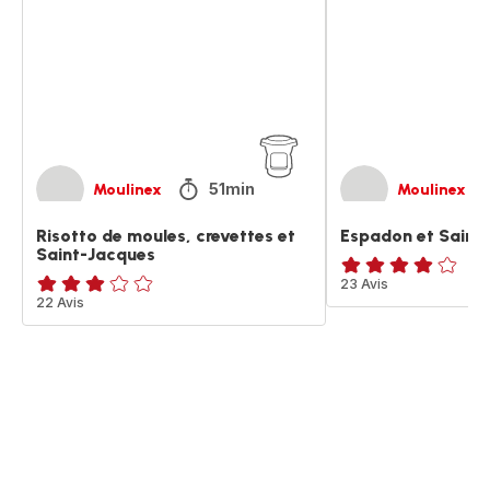
crevettes
Jacques
et
Saint-
Jacques
51min
Moulinex
Moulinex
Risotto de moules, crevettes et
Espadon et Saint
Saint-Jacques
ratings.4.1
23 Avis
ratings.3.1
22 Avis