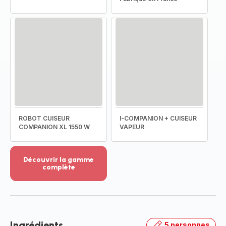
ROBOT CUISEUR
I-COMPANION + CUISEUR
COMPANION XL 1550 W
VAPEUR
Découvrir la gamme
complète
Voir
plus...
-
Découvrir
la
Ingrédients
5 personnes
gamme