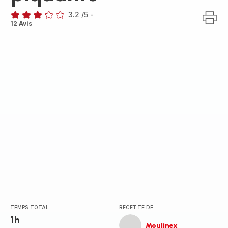
3.2
/5
-
ratings.3.2
12 Avis
TEMPS TOTAL
RECETTE DE
1h
Moulinex