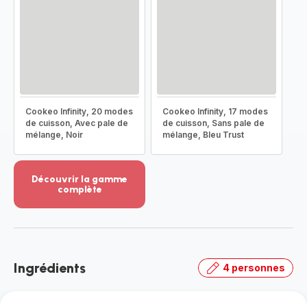
Cookeo Infinity, 20 modes
Cookeo Infinity, 17 modes
de cuisson, Avec pale de
de cuisson, Sans pale de
mélange, Noir
mélange, Bleu Trust
Découvrir la gamme
complète
Voir
plus...
-
Découvrir
la
Ingrédients
4 personnes
gamme
complète
-