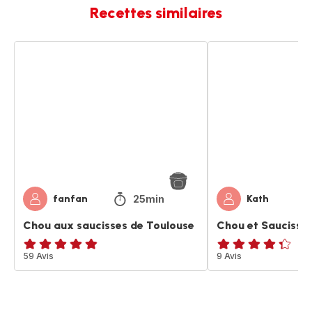
Recettes similaires
Chou
Chou
aux
et
saucisses
Saucisses
de
de
Toulouse
Toulouse
25min
fanfan
Kath
Chou aux saucisses de Toulouse
Chou et Saucisse
ratings.4.8
59 Avis
ratings.4.3
9 Avis