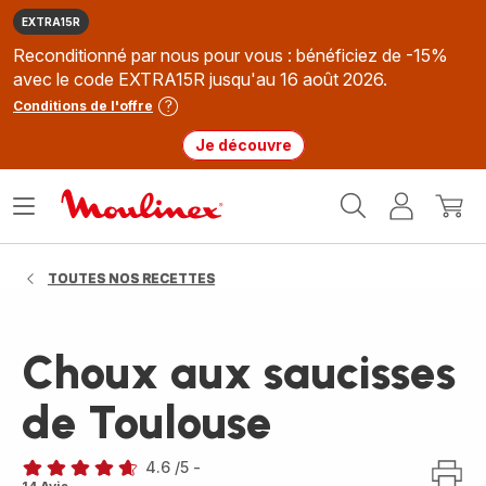
EXTRA15R
Reconditionné par nous pour vous : bénéficiez de -15%
avec le code EXTRA15R jusqu'au 16 août 2026.
Conditions de l'offre
Je découvre
Accueil
Ouvrir
Mon
Mon
Moulinex
le
compte
panie
menu
TOUTES NOS RECETTES
Choux aux saucisses
de Toulouse
4.6
/5
-