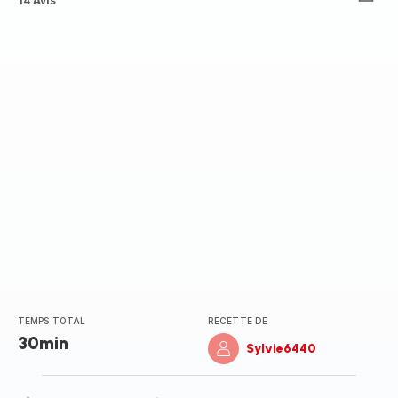
ratings.4.6
14 Avis
TEMPS TOTAL
RECETTE DE
30min
Sylvie6440