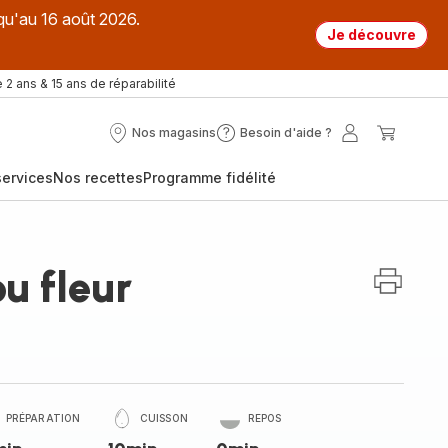
qu'au 16 août 2026.
Je découvre
 2 ans & 15 ans de réparabilité
Nos magasins
Besoin d'aide ?
Nos
Besoin
Mon
Mon
magasins
d'aide
compte
panier
ervices
Nos recettes
Programme fidélité
?
ou fleur
PRÉPARATION
CUISSON
REPOS