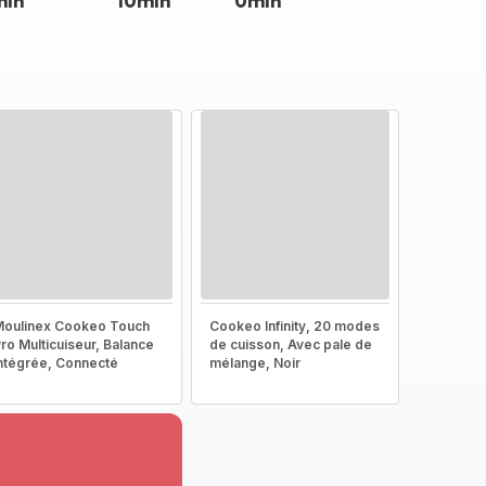
min
10min
0min
oulinex Cookeo Touch
Cookeo Infinity, 20 modes
ro Multicuiseur, Balance
de cuisson, Avec pale de
ntégrée, Connecté
mélange, Noir