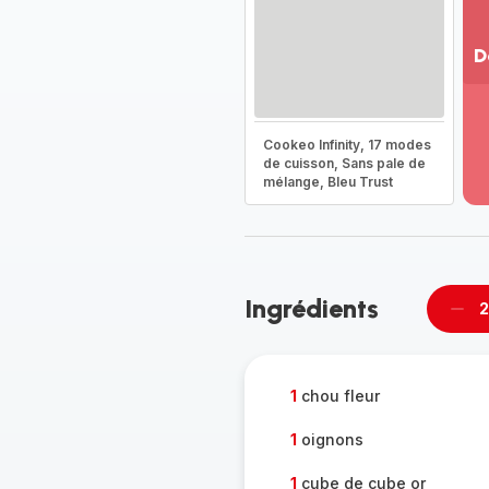
D
Vo
pl
-
Cookeo Infinity, 17 modes
Dé
de cuisson, Sans pale de
mélange, Bleu Trust
la
g
co
-
Ingrédients
2
Supp
per
1
chou fleur
1
oignons
1
cube de cube or