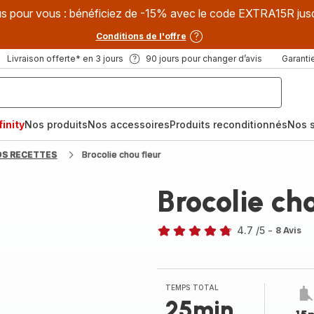
s pour vous : bénéficiez de -15% avec le code EXTRA15R jus
Conditions de l'offre
Livraison offerte* en 3 jours
90 jours pour changer d’avis
Garantie
inity
Nos produits
Nos accessoires
Produits reconditionnés
Nos s
OS RECETTES
Brocolie chou fleur
Brocolie ch
4.7
/5
-
8 Avis
ratings.4.7
TEMPS TOTAL
25min