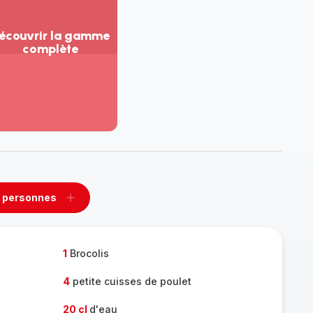
écouvrir la gamme
complète
ir
us...
couvrir
amme
mplète
 personnes
rimer
Ajouter
sonnes
personnes
1
Brocolis
4
petite cuisses de poulet
20 cl
d'eau