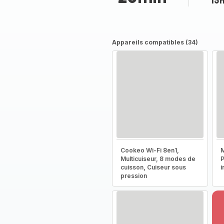
15
Appareils compatibles (34)
Cookeo Wi-Fi 8en1,
M
Multicuiseur, 8 modes de
P
cuisson, Cuiseur sous
i
pression