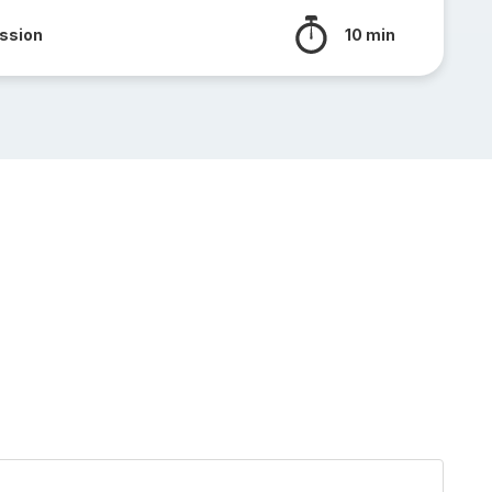
ssion
10 min
Velou
chou