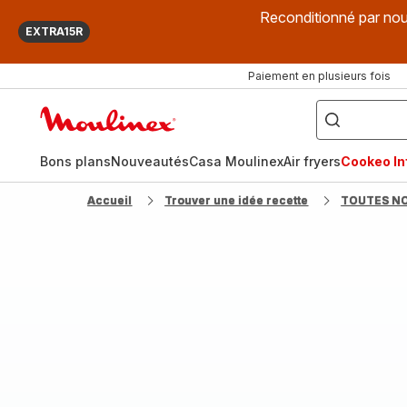
Reconditionné par nou
EXTRA15R
Paiement en plusieurs fois
["Que
recherchez-
Accueil
vous
?",
Moulinex
"Cookeo",
"Air
fryer",
Bons plans
Nouveautés
Casa Moulinex
Air fryers
Cookeo Inf
"Companion"]
Accueil
Trouver une idée recette
TOUTES N