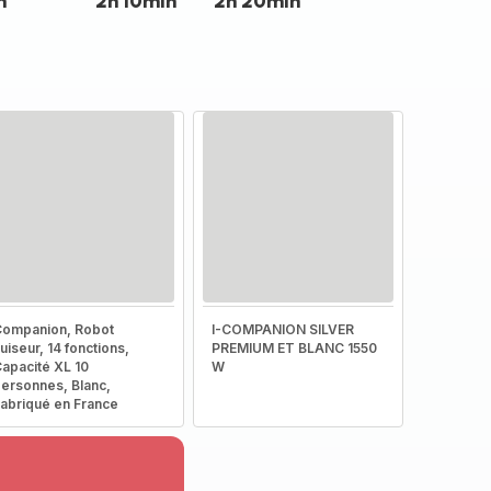
n
2h 10min
2h 20min
ompanion, Robot
I-COMPANION SILVER
uiseur, 14 fonctions,
PREMIUM ET BLANC 1550
apacité XL 10
W
ersonnes, Blanc,
abriqué en France