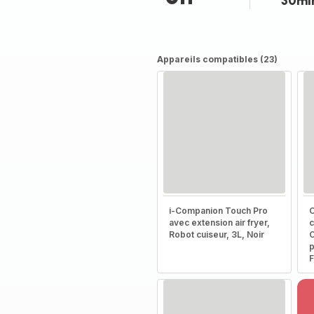
30mi
Appareils compatibles (23)
i-Companion Touch Pro
C
avec extension air fryer,
c
Robot cuiseur, 3L, Noir
C
p
F