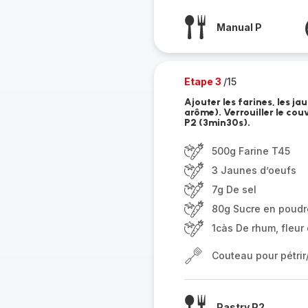
Manual P
Etape 3
/15
Ajouter les farines, les jau
arôme). Verrouiller le co
P2 (3min30s).
500g Farine T45
3 Jaunes d’oeufs
7g De sel
80g Sucre en poudr
1càs De rhum, fleur 
Couteau pour pétri
Pastry P2