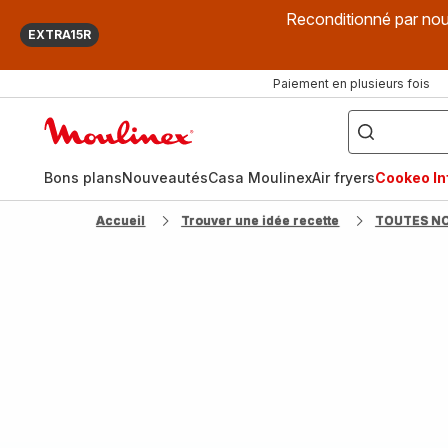
Reconditionné par nou
EXTRA15R
Paiement en plusieurs fois
["Que
recherchez-
Accueil
vous
?",
Moulinex
"Cookeo",
"Air
fryer",
Bons plans
Nouveautés
Casa Moulinex
Air fryers
Cookeo Inf
"Companion"]
Accueil
Trouver une idée recette
TOUTES N