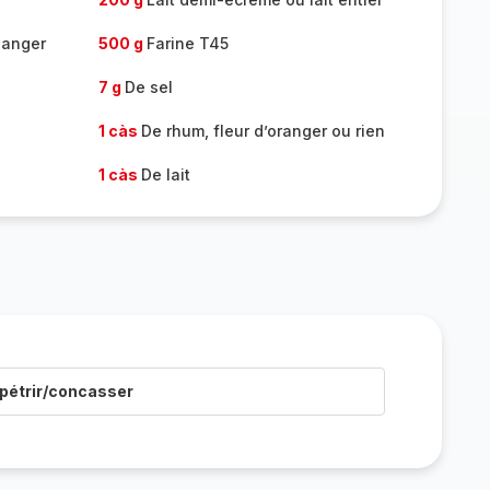
langer
500 g
Farine T45
7 g
De sel
1 càs
De rhum, fleur d’oranger ou rien
1 càs
De lait
pétrir/concasser