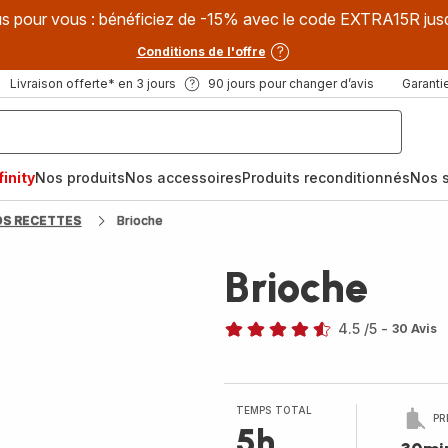
s pour vous : bénéficiez de -15% avec le code EXTRA15R jus
Conditions de l'offre
Livraison offerte* en 3 jours
90 jours pour changer d’avis
Garantie
inity
Nos produits
Nos accessoires
Produits reconditionnés
Nos s
OS RECETTES
Brioche
Brioche
4.5
/5
-
30 Avis
ratings.4.5
TEMPS TOTAL
PR
5h