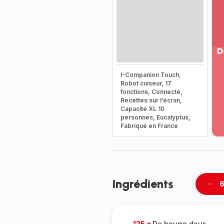
D
Vo
I-Companion Touch,
pl
Robot cuiseur, 17
-
fonctions, Connecté,
Dé
Recettes sur l’écran,
Capacité XL 10
la
personnes, Eucalyptus,
g
Fabriqué en France
co
-
Ingrédients
6
Supp
per
125 g
De beurre doux