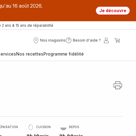
qu'au 16 août 2026.
Je découvre
 2 ans & 15 ans de réparabilité
Nos magasins
Besoin d'aide ?
Nos
Besoin
Mon
Mon
magasins
d'aide
compte
panier
ervices
Nos recettes
Programme fidélité
?
ÉPARATION
CUISSON
REPOS