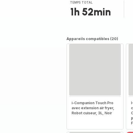
(moyenne)
TEMPS TOTAL
1h 52min
Appareils compatibles (20)
i-Companion Touch Pro
I
avec extension air fryer,
c
Robot cuiseur, 3L, Noir
C
p
F