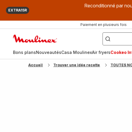
Reconditionné par nou
EXTRA15R
Paiement en plusieurs fois
["Que
recherchez-
Accueil
vous
?",
Moulinex
"Cookeo",
"Air
fryer",
Bons plans
Nouveautés
Casa Moulinex
Air fryers
Cookeo Inf
"Companion"]
Accueil
Trouver une idée recette
TOUTES N