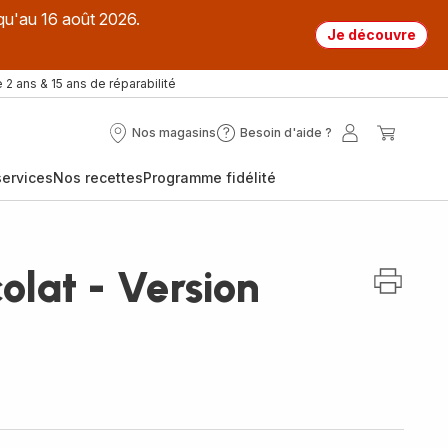
qu'au 16 août 2026.
Je découvre
 2 ans & 15 ans de réparabilité
Nos magasins
Besoin d'aide ?
Nos
Besoin
Mon
Mon
magasins
d'aide
compte
panier
ervices
Nos recettes
Programme fidélité
?
olat - Version