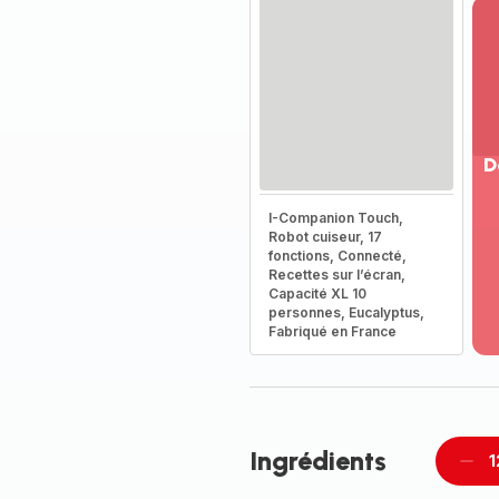
D
Vo
I-Companion Touch,
pl
Robot cuiseur, 17
-
fonctions, Connecté,
Dé
Recettes sur l’écran,
Capacité XL 10
la
personnes, Eucalyptus,
g
Fabriqué en France
co
-
Ingrédients
1
Supp
pièc