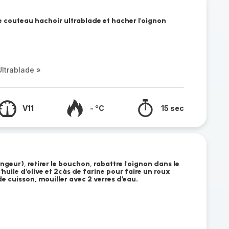
 le couteau hachoir ultrablade et hacher l'oignon
ltrablade »
V11
- °C
15 sec
geur), retirer le bouchon, rabattre l'oignon dans le
huile d'olive et 2càs de farine pour faire un roux
de cuisson, mouiller avec 2 verres d'eau.