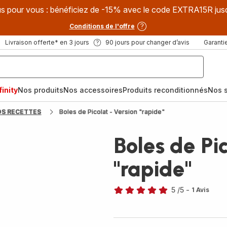
s pour vous : bénéficiez de -15% avec le code EXTRA15R jus
Conditions de l'offre
Livraison offerte* en 3 jours
90 jours pour changer d’avis
Garantie
inity
Nos produits
Nos accessoires
Produits reconditionnés
Nos s
OS RECETTES
Boles de Picolat - Version "rapide"
Boles de Pic
"rapide"
5
/5
-
1 Avis
Avis
5
étoiles