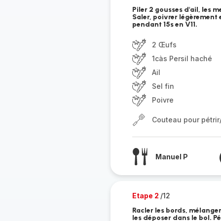
Piler 2 gousses d'ail, les m
Saler, poivrer légèrement 
pendant 15s en V11.
2 Œufs
1càs Persil haché
Ail
Sel fin
Poivre
Couteau pour pétri
Manuel P
Etape 2
/12
Racler les bords, mélange
les déposer dans le bol. P