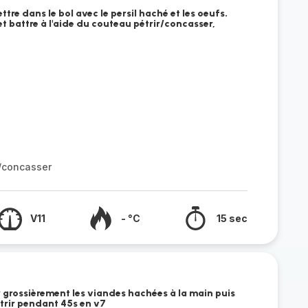
ettre dans le bol avec le persil haché et les oeufs.
et battre à l'aide du couteau pétrir/concasser,
r/concasser
V11
- °C
15 sec
r grossièrement les viandes hachées à la main puis
étrir pendant 45s en v7