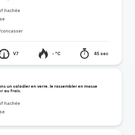
uf hachée
sse
r/concasser
V7
- °C
45 sec
ns un saladier en verre, le rassembler en masse
r au frais.
uf hachée
sse