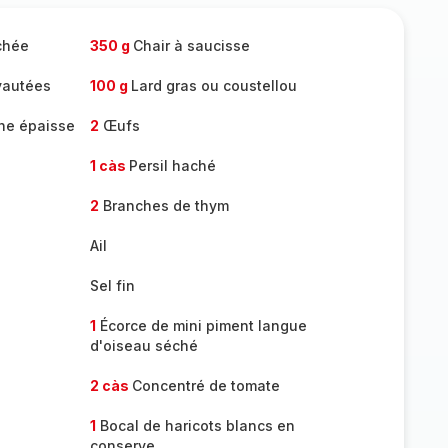
chée
350 g
Chair à saucisse
yautées
100 g
Lard gras ou coustellou
he épaisse
2
Œufs
1 càs
Persil haché
2
Branches de thym
Ail
Sel fin
1
Écorce de mini piment langue
d'oiseau séché
2 càs
Concentré de tomate
1
Bocal de haricots blancs en
conserve