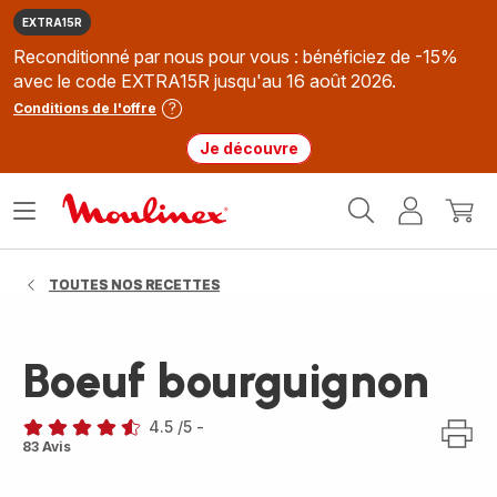
EXTRA15R
Reconditionné par nous pour vous : bénéficiez de -15%
avec le code EXTRA15R jusqu'au 16 août 2026.
Conditions de l'offre
Je découvre
Accueil
Ouvrir
Mon
Mon
Moulinex
le
compte
panie
menu
TOUTES NOS RECETTES
Boeuf bourguignon
4.5
/5
-
ratings.4.5
83 Avis