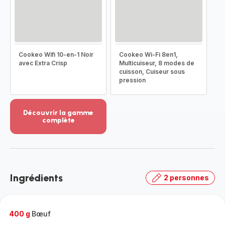
Cookeo Wifi 10-en-1 Noir
Cookeo Wi-Fi 8en1,
avec Extra Crisp
Multicuiseur, 8 modes de
cuisson, Cuiseur sous
pression
Découvrir la gamme
complète
Voir
plus...
-
Découvrir
la
Ingrédients
2 personnes
gamme
complète
-
400 g
Bœuf