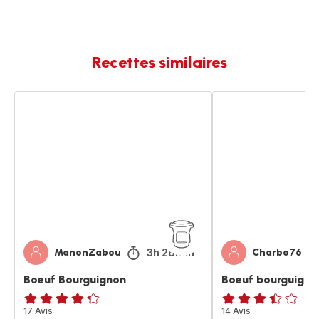
Recettes similaires
Boeuf
Boeuf
Bourguignon
bourguignon
3h 26min
ManonZabou
Charbo76
Boeuf Bourguignon
Boeuf bourguigno
ratings.4.3
17 Avis
ratings.3.4
14 Avis