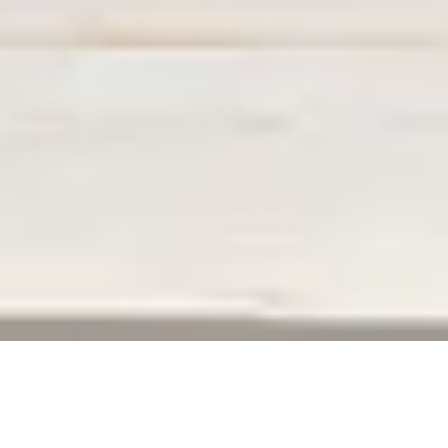
ERREUR 404
La page que vous recherchez n’existe plus,