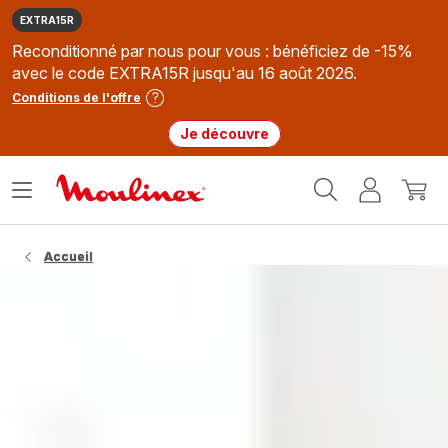
EXTRA15R
Reconditionné par nous pour vous : bénéficiez de -15%
avec le code EXTRA15R jusqu'au 16 août 2026.
Conditions de l'offre
Je découvre
Accueil
Ouvrir
Mon
Mon
Moulinex
le
compte
panie
menu
Accueil