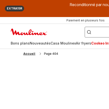
Reconditionné par nou
EXTRA15R
Paiement en plusieurs fois
["Que
recherchez-
Accueil
vous
?",
Moulinex
"Cookeo",
"Air
fryer",
Bons plans
Nouveautés
Casa Moulinex
Air fryers
Cookeo Inf
"Companion"]
Accueil
Page 404