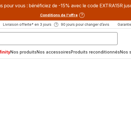
s pour vous : bénéficiez de -15% avec le code EXTRA15R jus
Conditions de l'offre
Livraison offerte* en 3 jours
90 jours pour changer d’avis
Garantie
inity
Nos produits
Nos accessoires
Produits reconditionnés
Nos s