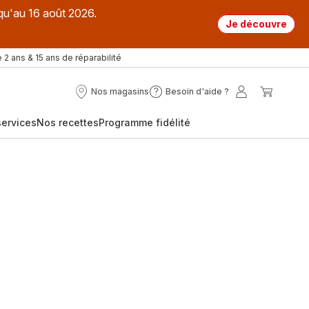
qu'au 16 août 2026.
Je découvre
 2 ans & 15 ans de réparabilité
Nos magasins
Besoin d'aide ?
Nos
Besoin
Mon
Mon
magasins
d'aide
compte
panier
ervices
Nos recettes
Programme fidélité
?