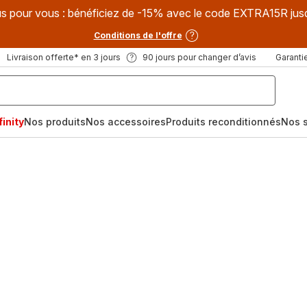
s pour vous : bénéficiez de -15% avec le code EXTRA15R jus
Conditions de l'offre
Livraison offerte* en 3 jours
90 jours pour changer d’avis
Garantie
inity
Nos produits
Nos accessoires
Produits reconditionnés
Nos s