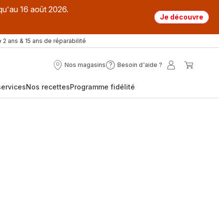
qu'au 16 août 2026.
Je découvre
 2 ans & 15 ans de réparabilité
Nos magasins
Besoin d'aide ?
Nos
Besoin
Mon
Mon
magasins
d'aide
compte
panier
ervices
Nos recettes
Programme fidélité
?