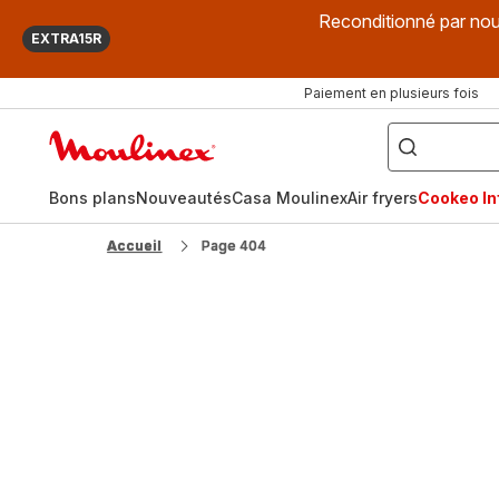
Reconditionné par nou
EXTRA15R
Paiement en plusieurs fois
["Que
recherchez-
Accueil
vous
?",
Moulinex
"Cookeo",
"Air
fryer",
Bons plans
Nouveautés
Casa Moulinex
Air fryers
Cookeo Inf
"Companion"]
Accueil
Page 404