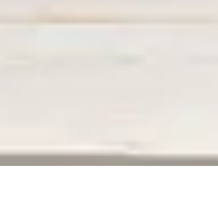
ERREUR 404
La page que vous recherchez n’existe plus,