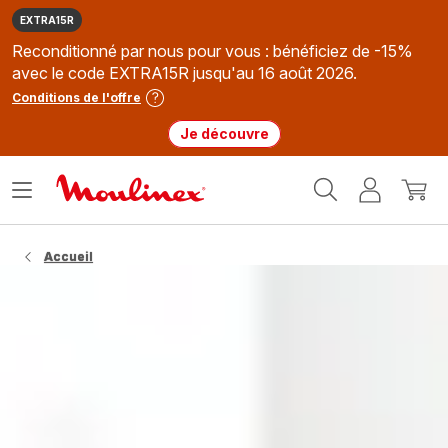
EXTRA15R
Reconditionné par nous pour vous : bénéficiez de -15%
avec le code EXTRA15R jusqu'au 16 août 2026.
Conditions de l'offre
Je découvre
Accueil
Ouvrir
Mon
Mon
Moulinex
le
compte
panie
menu
Accueil