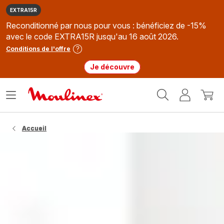
EXTRA15R
Reconditionné par nous pour vous : bénéficiez de -15%
avec le code EXTRA15R jusqu'au 16 août 2026.
Conditions de l'offre
Je découvre
Accueil
Ouvrir
Mon
Mon
Moulinex
le
compte
panie
menu
Accueil