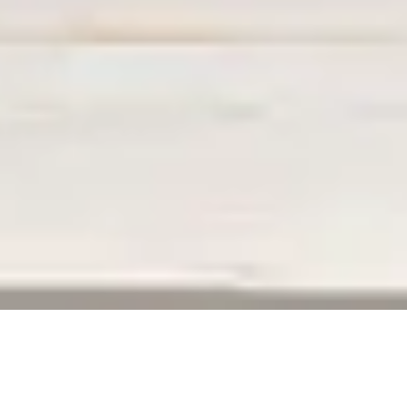
ERREUR 404
La page que vous recherchez n’existe plus,