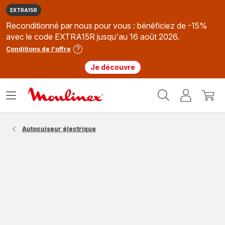
EXTRA15R
Reconditionné par nous pour vous : bénéficiez de -15%
avec le code EXTRA15R jusqu'au 16 août 2026.
Conditions de l'offre
Je découvre
Accueil
Ouvrir
Mon
Mon
Moulinex
le
compte
panie
menu
Autocuiseur électrique