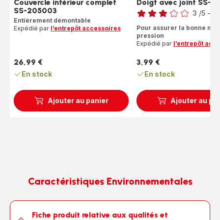
Couvercle intérieur complet
Doigt avec joint SS-
Note
SS-205003
3
/5
-
1 
Entièrement démontable
Avis
Pour assurer la bonne mo
Expédié par
l’entrepôt accessoires
3
pression
étoiles
Expédié par
l’entrepôt acc
(moyenne)
26,99 €
3,99 €
Prix
Prix
En stock
En stock
Ajouter au panier
Ajouter au pa
Caractéristiques Environnementales
Fiche produit relative aux qualités et