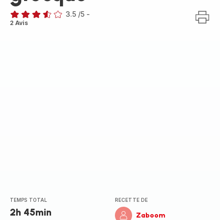
3.5
/5
-
ratings.3.5
2 Avis
TEMPS TOTAL
RECETTE DE
2h 45min
Zaboom