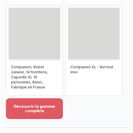
Companion, Robot
Companion XL - Bol tout
cuiseur, 14 fonctions,
inox
Capacité XL 10
personnes, Blanc,
Fabriqué en France
Découvrir la gamme
complète
Voir
plus...
-