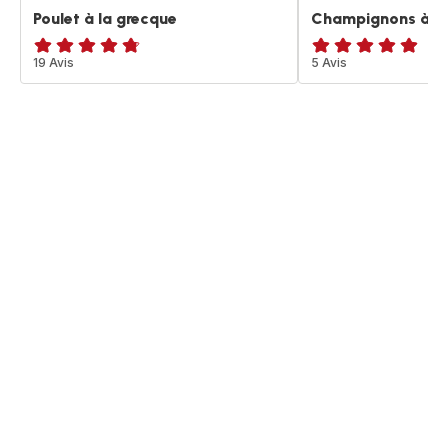
Poulet à la grecque
Champignons à la
ratings.4.7
19 Avis
Avis
5 Avis
5
étoiles
(moyenne)