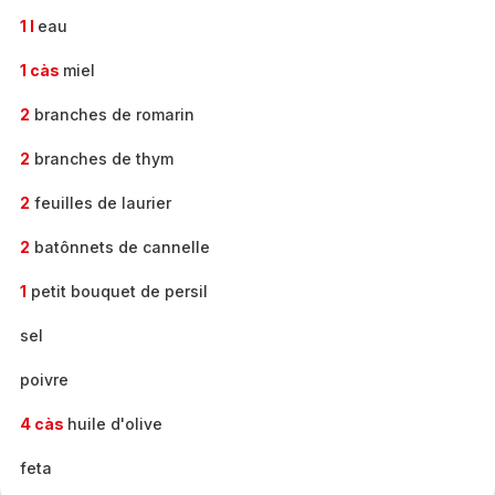
1 l
eau
1 càs
miel
2
branches de romarin
2
branches de thym
2
feuilles de laurier
2
batônnets de cannelle
1
petit bouquet de persil
sel
poivre
4 càs
huile d'olive
feta