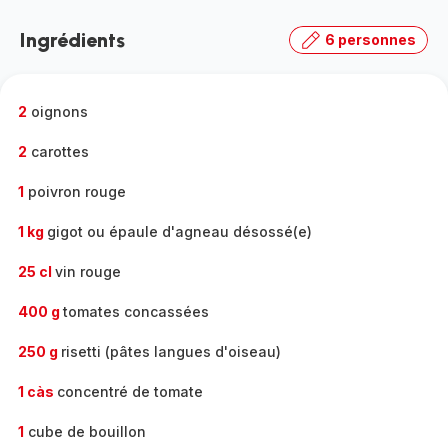
Découvrir
la
Ingrédients
6 personnes
gamme
complète
-
2
oignons
2
carottes
1
poivron rouge
1 kg
gigot ou épaule d'agneau désossé(e)
25 cl
vin rouge
400 g
tomates concassées
250 g
risetti (pâtes langues d'oiseau)
1 càs
concentré de tomate
1
cube de bouillon