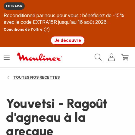
EXTRA15R
Reconditionné par nous pour vous : bénéficiez de -15%
avec le code EXTRA15R jusqu'au 16 août 2026.
Conditions de l'offre
Je découvre
Accueil
Ouvrir
Mon
Mon
Moulinex
le
compte
panie
menu
TOUTES NOS RECETTES
Youvetsi - Ragoût
d'agneau à la
grecque