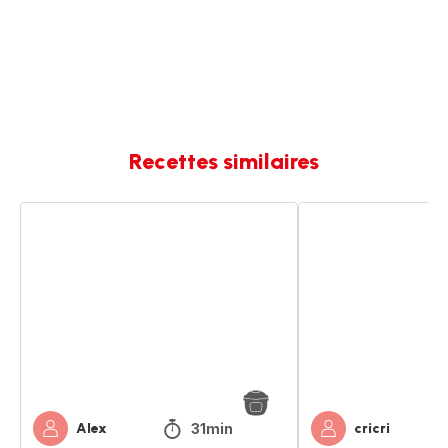
Recettes similaires
Poulet
Champignons
à
à
la
la
grecque
grecque
31min
Alex
cricri