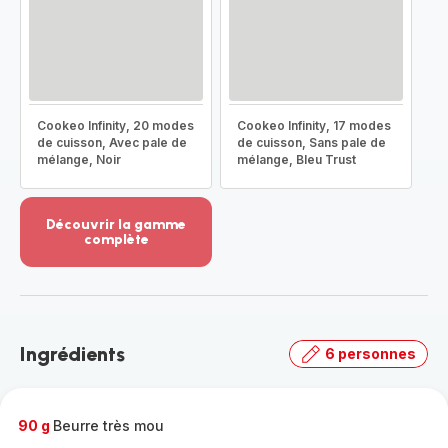
Cookeo Infinity, 20 modes
Cookeo Infinity, 17 modes
de cuisson, Avec pale de
de cuisson, Sans pale de
mélange, Noir
mélange, Bleu Trust
Découvrir la gamme
complète
Voir
plus...
-
Découvrir
la
Ingrédients
6 personnes
gamme
complète
-
90 g
Beurre très mou