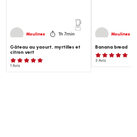
vert
1h 7min
Moulinex
Moulinex
Gâteau au yaourt, myrtilles et
Banana bread
citron vert
Avis
3 Avis
Avis
1 Avis
5
5
étoiles
étoiles
(moyenne)
(moyenne)