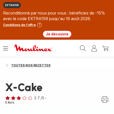
EXTRA15R
Reconditionné par nous pour vous : bénéficiez de -15%
avec le code EXTRA15R jusqu'au 16 août 2026.
Conditions de l'offre
Je découvre
Accueil
Ouvrir
Mon
Mon
Moulinex
le
compte
panie
menu
TOUTES NOS RECETTES
X-Cake
2.7
/5
-
ratings.2.7
5 Avis