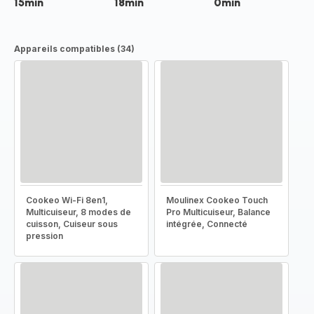
15min
18min
0min
Appareils compatibles (34)
Cookeo Wi-Fi 8en1,
Moulinex Cookeo Touch
Multicuiseur, 8 modes de
Pro Multicuiseur, Balance
cuisson, Cuiseur sous
intégrée, Connecté
pression