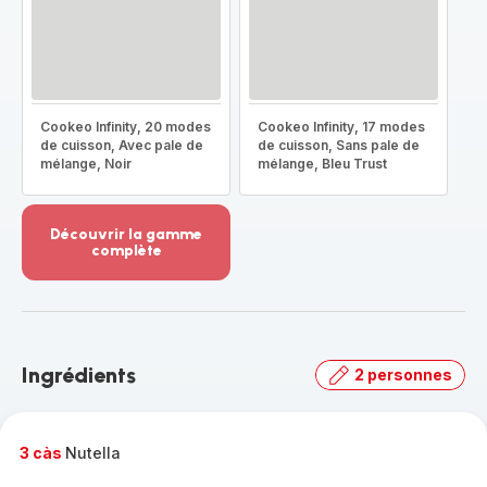
Cookeo Infinity, 20 modes
Cookeo Infinity, 17 modes
de cuisson, Avec pale de
de cuisson, Sans pale de
mélange, Noir
mélange, Bleu Trust
Découvrir la gamme
complète
Voir
plus...
-
Découvrir
la
Ingrédients
2 personnes
gamme
complète
-
3 càs
Nutella