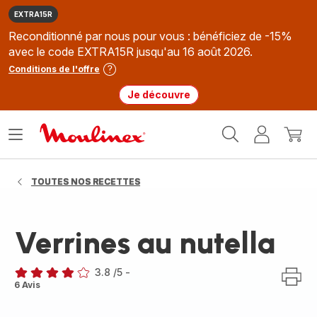
EXTRA15R
Reconditionné par nous pour vous : bénéficiez de -15%
avec le code EXTRA15R jusqu'au 16 août 2026.
Conditions de l'offre
Je découvre
Accueil
Ouvrir
Mon
Mon
Moulinex
le
compte
panie
menu
TOUTES NOS RECETTES
Verrines au nutella
3.8
/5
-
ratings.3.8
6 Avis