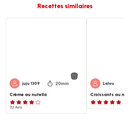
Recettes similaires
Crème
Croissants
au
au
nutella
nutella
20min
juju 1309
Lalou
Crème au nutella
Croissants au nut
ratings.3.8
32 Avis
ratings.NaN