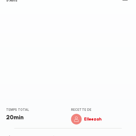
ratings.4.6
9 Avis
TEMPS TOTAL
RECETTE DE
20min
Elleezah