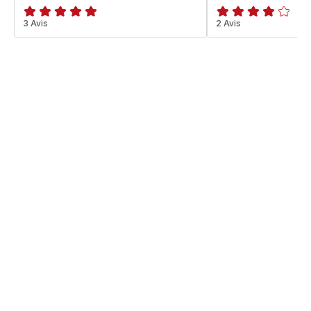
Avis
3 Avis
Avis
2 Avis
5
4
étoiles
étoiles
(moyenne)
(moyenne)