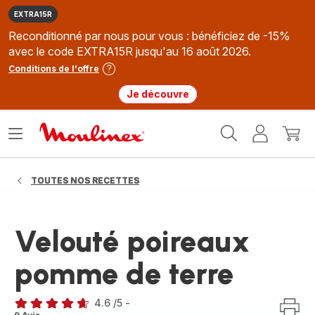
EXTRA15R
Reconditionné par nous pour vous : bénéficiez de -15%
avec le code EXTRA15R jusqu'au 16 août 2026.
Conditions de l'offre
Je découvre
Accueil
Ouvrir
Mon
Mon
Moulinex
le
compte
panie
menu
TOUTES NOS RECETTES
Velouté poireaux
pomme de terre
4.6
/5
-