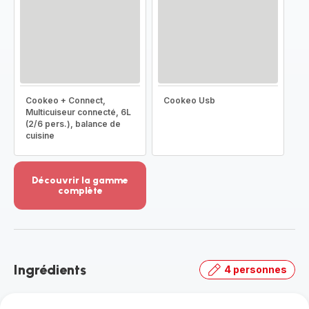
Cookeo + Connect,
Cookeo Usb
Multicuiseur connecté, 6L
(2/6 pers.), balance de
cuisine
Découvrir la gamme
complète
Voir
plus...
-
Découvrir
la
Ingrédients
4 personnes
gamme
complète
-