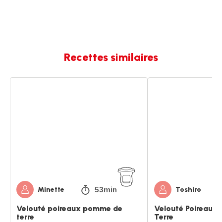
Recettes similaires
Velouté
Velouté
poireaux
Poireaux
pomme
Pomme
de
de
terre
Terre
53min
Minette
Toshiro
Velouté poireaux pomme de
Velouté Poireaux
terre
Terre