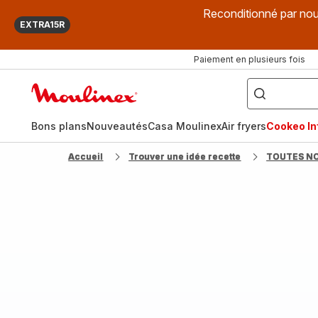
Reconditionné par nou
EXTRA15R
Paiement en plusieurs fois
["Que
recherchez-
Accueil
vous
?",
Moulinex
"Cookeo",
"Air
fryer",
Bons plans
Nouveautés
Casa Moulinex
Air fryers
Cookeo Inf
"Companion"]
Accueil
Trouver une idée recette
TOUTES N