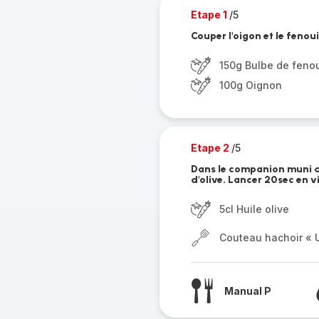
Etape 1
/5
Couper l'oigon et le fenoui
150g Bulbe de fenou
100g Oignon
Etape 2
/5
Dans le companion muni de l
d'olive. Lancer 20sec en v
5cl Huile olive
Couteau hachoir « U
Manual P