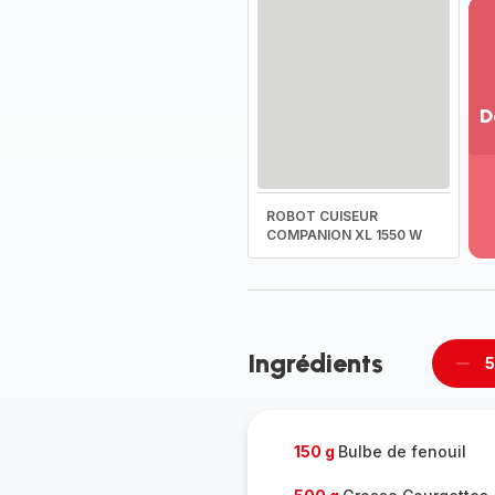
D
Vo
pl
-
ROBOT CUISEUR
Dé
COMPANION XL 1550 W
la
g
co
-
Ingrédients
5
Supp
per
150 g
Bulbe de fenouil