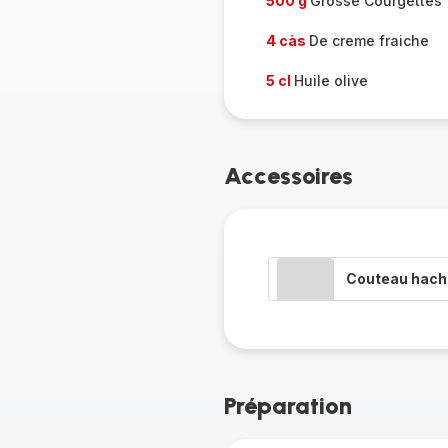
500 g
Grosse Courgettes
4 càs
De creme fraiche
5 cl
Huile olive
Accessoires
Couteau hacho
Préparation