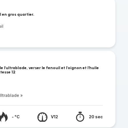
l en gros quartier.
il
'ultrablade, verser le fenouil et l'oignon et l'huile
itesse 12
ltrablade »
- °C
V12
20 sec