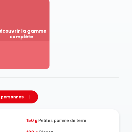
écouvrir la gamme
complète
ir
us...
couvrir
amme
mplète
 personnes
rimer
Ajouter
sonnes
personnes
150 g
Petites pomme de terre