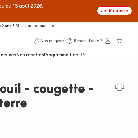
qu'au 16 août 2026.
Je découvre
 2 ans & 15 ans de réparabilité
Nos magasins
Besoin d'aide ?
Nos
Besoin
Mon
Mon
magasins
d'aide
compte
panier
ervices
Nos recettes
Programme fidélité
?
ouil - cougette -
erre