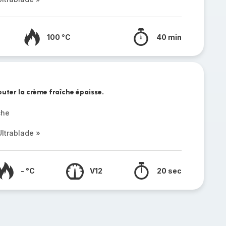
100 °C
40 min
uter la crème fraîche épaisse.
che
ltrablade »
- °C
V12
20 sec