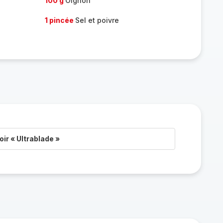
100 g
Oignon
1 pincée
Sel et poivre
ir « Ultrablade »