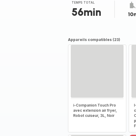
TEMPS TOTAL
56min
10
Appareils compatibles (23)
i-Companion Touch Pro
I
avec extension air fryer,
c
Robot cuiseur, 3L, Noir
C
p
F