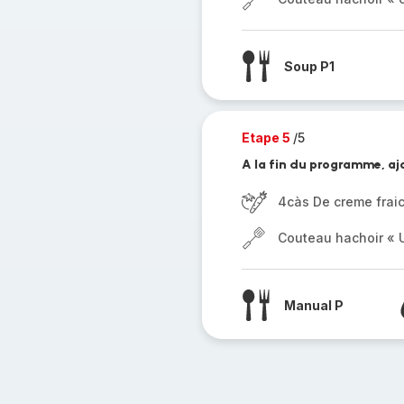
Soup P1
Etape 5
/5
A la fin du programme, ajo
4càs De creme frai
Couteau hachoir « U
Manual P