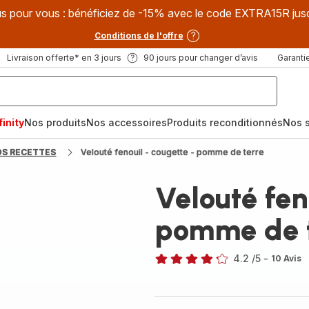
s pour vous : bénéficiez de -15% avec le code EXTRA15R jus
Conditions de l'offre
Livraison offerte* en 3 jours
90 jours pour changer d’avis
Garantie
inity
Nos produits
Nos accessoires
Produits reconditionnés
Nos s
OS RECETTES
Velouté fenouil - cougette - pomme de terre
Velouté fen
pomme de t
4.2
/5
-
10 Avis
ratings.4.2