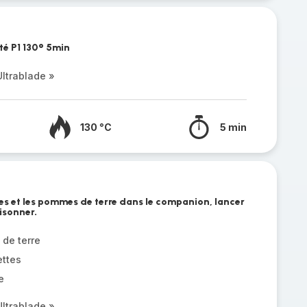
té P1 130° 5min
ltrablade »
130 °C
5 min
tes et les pommes de terre dans le companion, lancer
isonner.
 de terre
ttes
e
ltrablade »