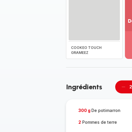
D
Vo
pl
-
COOKEO TOUCH
Dé
GRAMEEZ
la
g
co
-
Ingrédients
2
Supp
per
300 g
De potimarron
2
Pommes de terre