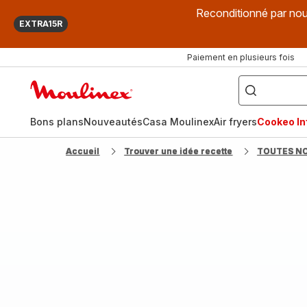
Reconditionné par nou
EXTRA15R
Paiement en plusieurs fois
["Que
recherchez-
Accueil
vous
?",
Moulinex
"Cookeo",
"Air
fryer",
Bons plans
Nouveautés
Casa Moulinex
Air fryers
Cookeo Inf
"Companion"]
Accueil
Trouver une idée recette
TOUTES N