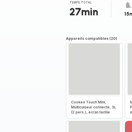
(moyenne)
TEMPS TOTAL
27min
15
Appareils compatibles (20)
Cookeo Touch Mini,
M
Multicuiseur connecté, 3L
P
(2 pers.), écran tactile
i