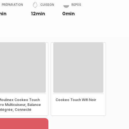
PRÉPARATION
CUISSON
REPOS
min
12min
0min
oulinex Cookeo Touch
Cookeo Touch Wifi Noir
ro Multicuiseur, Balance
ntégrée, Connecté