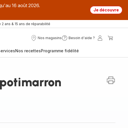
qu'au 16 août 2026.
Je découvre
 2 ans & 15 ans de réparabilité
Nos magasins
Besoin d'aide ?
Nos
Besoin
Mon
Mon
magasins
d'aide
compte
panier
ervices
Nos recettes
Programme fidélité
?
 potimarron