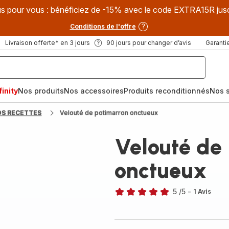
s pour vous : bénéficiez de -15% avec le code EXTRA15R jus
Conditions de l'offre
Livraison offerte* en 3 jours
90 jours pour changer d’avis
Garantie
inity
Nos produits
Nos accessoires
Produits reconditionnés
Nos s
OS RECETTES
Velouté de potimarron onctueux
Velouté de
onctueux
5
/5
-
1 Avis
Avis
5
étoiles