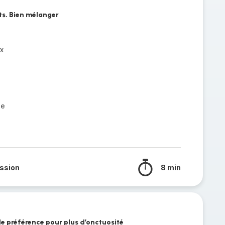
ts. Bien mélanger
x
le
ssion
8 min
de préférence pour plus d’onctuosité