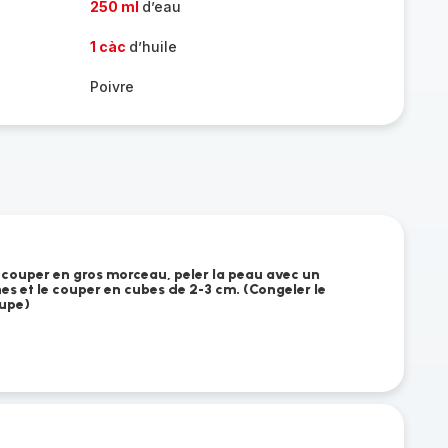
250 ml
d’eau
1 càc
d’huile
Poivre
e couper en gros morceau, peler la peau avec un
es et le couper en cubes de 2-3 cm. (Congeler le
oupe)