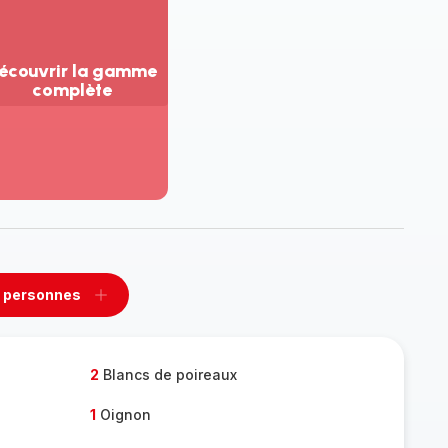
écouvrir la gamme
complète
ir
us...
couvrir
amme
mplète
 personnes
rimer
Ajouter
sonnes
personnes
2
Blancs de poireaux
1
Oignon