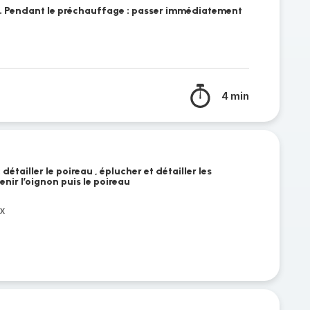
ve. Pendant le préchauffage : passer immédiatement
4 min
étailler le poireau , éplucher et détailler les
enir l’oignon puis le poireau
x