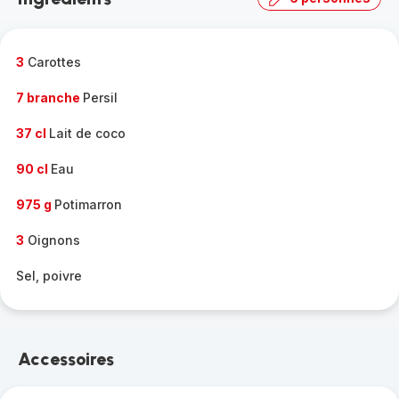
complète
-
3
Carottes
7 branche
Persil
37 cl
Lait de coco
90 cl
Eau
975 g
Potimarron
3
Oignons
Sel, poivre
Accessoires