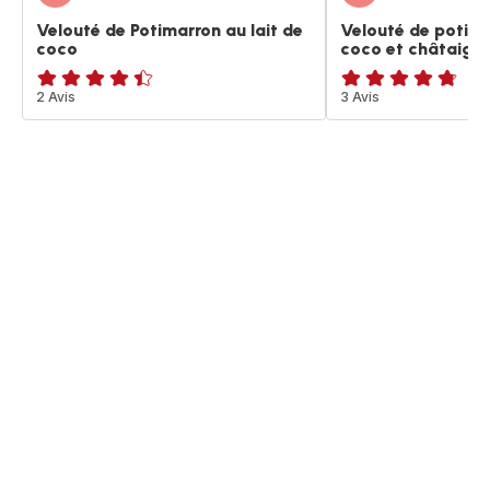
Velouté de Potimarron au lait de
Velouté de potima
coco
coco et châtaign
ratings.4.4
2 Avis
ratings.4.7
3 Avis