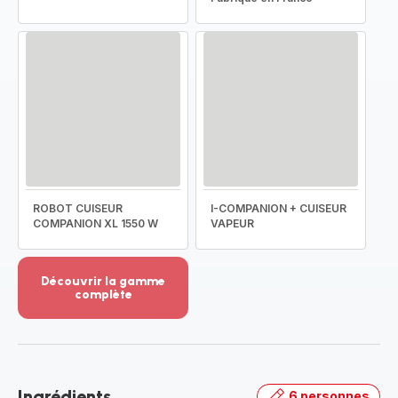
ROBOT CUISEUR
I-COMPANION + CUISEUR
COMPANION XL 1550 W
VAPEUR
Découvrir la gamme
complète
Voir
plus...
-
Découvrir
la
Ingrédients
6 personnes
gamme