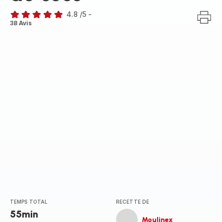
4.8
/5
-
ratings.4.8
38 Avis
TEMPS TOTAL
RECETTE DE
55min
Moulinex