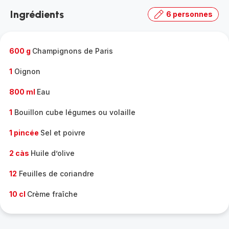
la
Ingrédients
6 personnes
gamme
complète
-
600 g
Champignons de Paris
1
Oignon
800 ml
Eau
1
Bouillon cube légumes ou volaille
1 pincée
Sel et poivre
2 càs
Huile d’olive
12
Feuilles de coriandre
10 cl
Crème fraîche