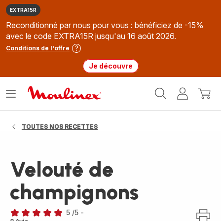
EXTRA15R
Reconditionné par nous pour vous : bénéficiez de -15%
avec le code EXTRA15R jusqu'au 16 août 2026.
Conditions de l'offre
Je découvre
Accueil
Ouvrir
Mon
Mon
Moulinex
le
compte
panie
menu
TOUTES NOS RECETTES
Velouté de
champignons
5
/5
-