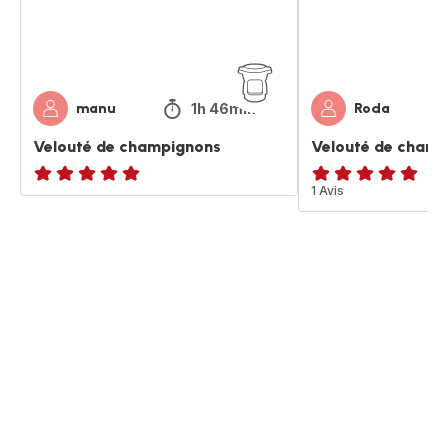
1h 46min
manu
Roda
Velouté de champignons
Velouté de champ
ratings.NaN
Avis
1 Avis
5
étoiles
(moyenne)