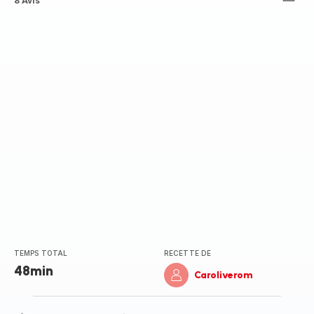
Avis
8 Avis
5
étoiles
(moyenne)
TEMPS TOTAL
RECETTE DE
48min
Caroliverom