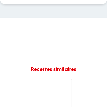
Recettes similaires
Velouté
Velouté
de
de
champignons
champignons