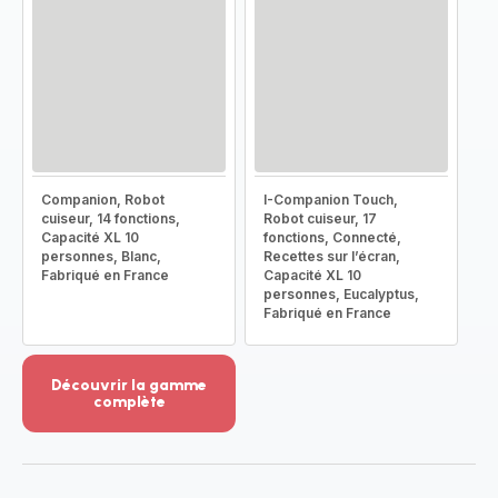
Companion, Robot
I-Companion Touch,
cuiseur, 14 fonctions,
Robot cuiseur, 17
Capacité XL 10
fonctions, Connecté,
personnes, Blanc,
Recettes sur l’écran,
Fabriqué en France
Capacité XL 10
personnes, Eucalyptus,
Fabriqué en France
Découvrir la gamme
complète
Voir
plus...
-
Découvrir