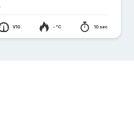
e
V10
- °C
10 sec