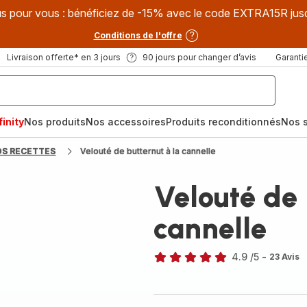
s pour vous : bénéficiez de -15% avec le code EXTRA15R jus
Conditions de l'offre
Livraison offerte* en 3 jours
90 jours pour changer d’avis
Garantie
inity
Nos produits
Nos accessoires
Produits reconditionnés
Nos s
OS RECETTES
Velouté de butternut à la cannelle
Velouté de 
cannelle
4.9
/5
-
23 Avis
ratings.4.9