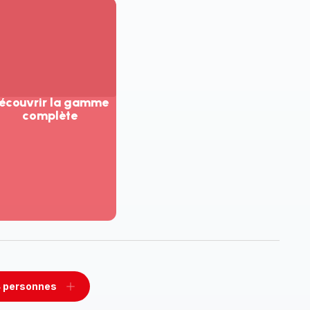
écouvrir la gamme
complète
ir
us...
couvrir
amme
mplète
 personnes
rimer
Ajouter
sonnes
personnes