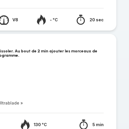
V8
- °C
20 sec
e rissoler. Au bout de 2 min ajouter les morceaux de
programme.
ltrablade »
130 °C
5 min