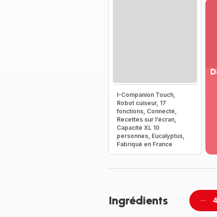
D
Vo
I-Companion Touch,
pl
Robot cuiseur, 17
-
fonctions, Connecté,
Dé
Recettes sur l’écran,
Capacité XL 10
la
personnes, Eucalyptus,
g
Fabriqué en France
co
-
Ingrédients
4
Supp
per