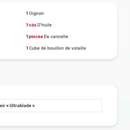
1
Oignon
1 càs
D'huile
1 pincée
De cannelle
1
Cube de bouillon de volaille
ir « Ultrablade »