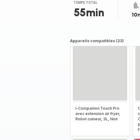
TEMPS TOTAL
55min
10
Appareils compatibles (23)
i-Companion Touch Pro
C
avec extension air fryer,
c
Robot cuiseur, 3L, Noir
C
p
F