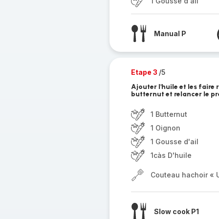
1 Gousse d'ail
Manual P
Etape 3
/5
Ajouter l'huile et les fair
butternut et relancer le 
1 Butternut
1 Oignon
1 Gousse d'ail
1càs D'huile
Couteau hachoir « U
Slow cook P1