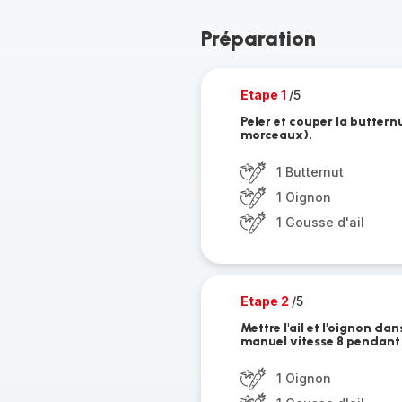
Préparation
Etape 1
/5
Peler et couper la buttern
morceaux).
1 Butternut
1 Oignon
1 Gousse d'ail
Etape 2
/5
Mettre l'ail et l'oignon d
manuel vitesse 8 pendant
1 Oignon