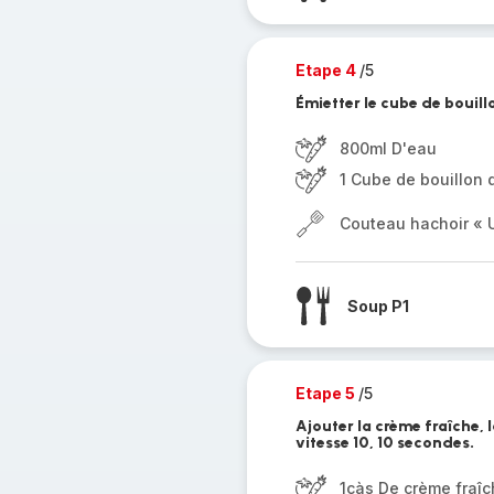
Etape 4
/5
Émietter le cube de bouill
800ml D'eau
1 Cube de bouillon d
Couteau hachoir « U
Soup P1
Etape 5
/5
Ajouter la crème fraîche, l
vitesse 10, 10 secondes.
1càs De crème fraî