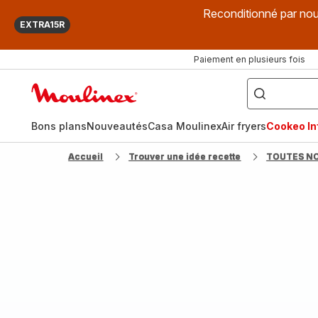
Reconditionné par nou
EXTRA15R
Paiement en plusieurs fois
["Que
recherchez-
Accueil
vous
?",
Moulinex
"Cookeo",
"Air
fryer",
Bons plans
Nouveautés
Casa Moulinex
Air fryers
Cookeo Inf
"Companion"]
Accueil
Trouver une idée recette
TOUTES N