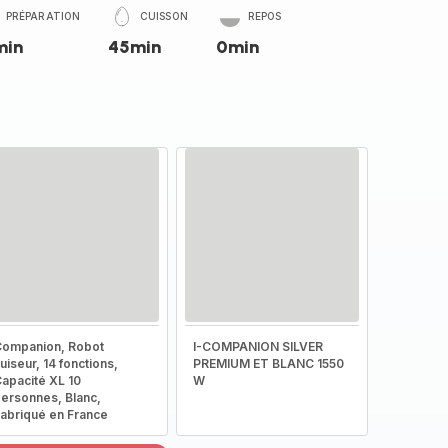
PRÉPARATION
CUISSON
REPOS
min
45min
0min
ompanion, Robot
I-COMPANION SILVER
uiseur, 14 fonctions,
PREMIUM ET BLANC 1550
apacité XL 10
W
ersonnes, Blanc,
abriqué en France