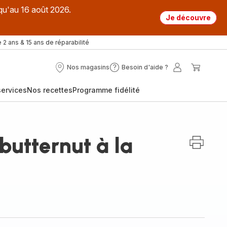
qu'au 16 août 2026.
Je découvre
 2 ans & 15 ans de réparabilité
Nos magasins
Besoin d'aide ?
Nos
Besoin
Mon
Mon
magasins
d'aide
compte
panier
ervices
Nos recettes
Programme fidélité
?
butternut à la