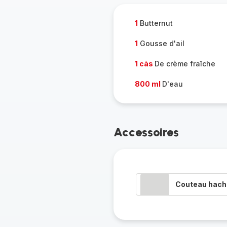
1
Butternut
1
Gousse d'ail
1 càs
De crème fraîche
800 ml
D'eau
Accessoires
Couteau hacho