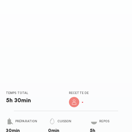
(moyenne)
TEMPS TOTAL
RECETTE DE
5h 30min
-
PRÉPARATION
CUISSON
REPOS
30min
0min
5h