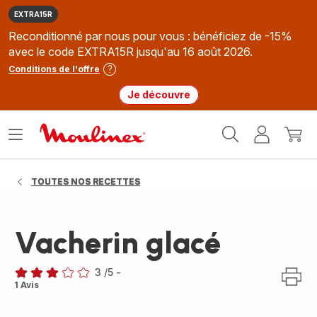
EXTRA15R
Reconditionné par nous pour vous : bénéficiez de -15%
avec le code EXTRA15R jusqu'au 16 août 2026.
Conditions de l'offre
Je découvre
Accueil
Ouvrir
Mon
Mon
Moulinex
le
compte
panie
menu
TOUTES NOS RECETTES
Vacherin glacé
3
/5
-
Avis
1 Avis
3
étoiles