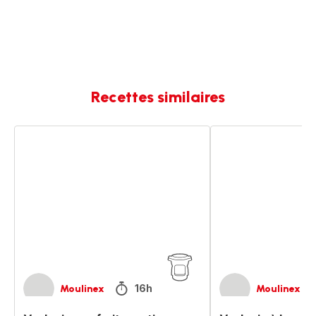
Recettes similaires
Vacherin
Vacherin
aux
à
fruits
la
exotiques
crème
de
marrons
16h
Moulinex
Moulinex