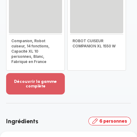
Companion, Robot
ROBOT CUISEUR
cuiseur, 14 fonctions,
COMPANION XL 1550 W
Capacité XL 10
personnes, Blanc,
Fabriqué en France
Découvrir la gamme
complète
Voir
plus...
-
Découvrir
la
Ingrédients
6 personnes
gamme
complète
-