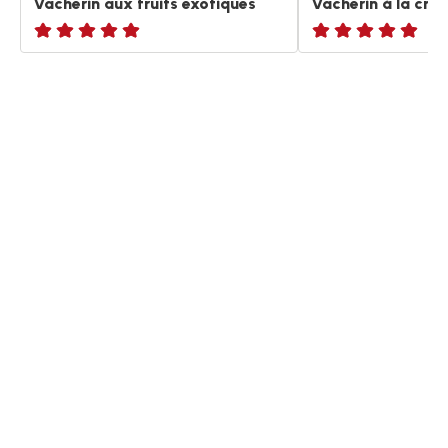
Vacherin aux fruits exotiques
Vacherin à la crè
ratings.NaN
ratings.NaN