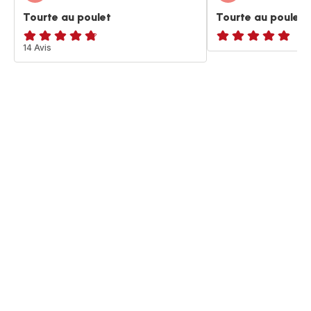
Tourte au poulet
Tourte au poulet 
ratings.4.7
14 Avis
ratings.NaN