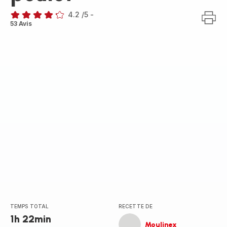
4.2
/5
-
ratings.4.2
53 Avis
TEMPS TOTAL
RECETTE DE
1h 22min
Moulinex