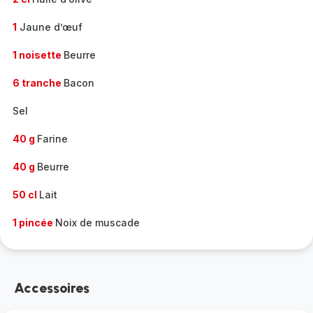
1
Jaune d’œuf
1 noisette
Beurre
6 tranche
Bacon
Sel
40 g
Farine
40 g
Beurre
50 cl
Lait
1 pincée
Noix de muscade
Accessoires