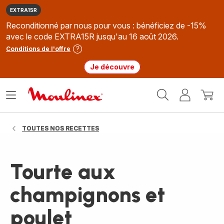
EXTRA15R
Reconditionné par nous pour vous : bénéficiez de -15%
avec le code EXTRA15R jusqu'au 16 août 2026.
Conditions de l'offre
Je découvre
Accueil
Ouvrir
Mon
Mon
Moulinex
le
compte
panie
menu
TOUTES NOS RECETTES
Tourte aux
champignons et
poulet