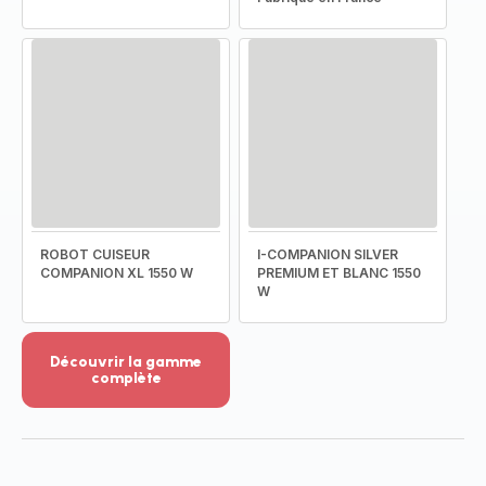
ROBOT CUISEUR
I-COMPANION SILVER
COMPANION XL 1550 W
PREMIUM ET BLANC 1550
W
Découvrir la gamme
complète
Voir
plus...
-
Découvrir
la