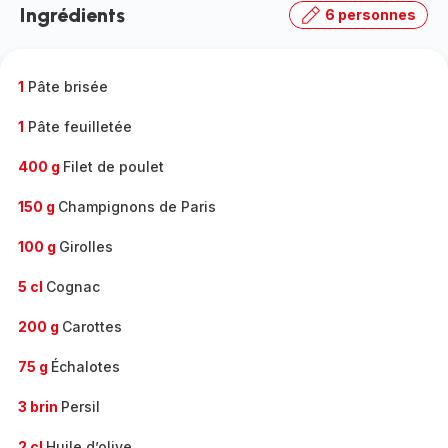
Ingrédients
6 personnes
gamme
complète
-
1
Pâte brisée
1
Pâte feuilletée
400 g
Filet de poulet
150 g
Champignons de Paris
100 g
Girolles
5 cl
Cognac
200 g
Carottes
75 g
Échalotes
3 brin
Persil
2 cl
Huile d’olive