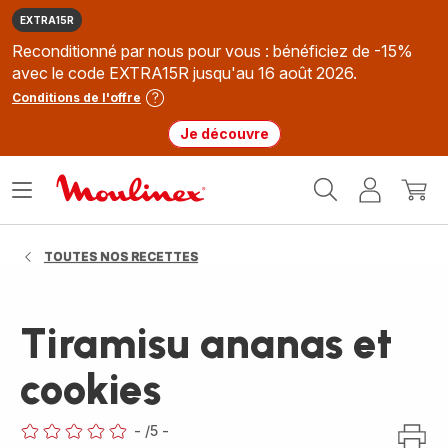
EXTRA15R
Reconditionné par nous pour vous : bénéficiez de -15%
avec le code EXTRA15R jusqu'au 16 août 2026.
Conditions de l'offre
Je découvre
Accueil
Ouvrir
Mon
Mon
Moulinex
le
compte
panie
menu
TOUTES NOS RECETTES
Tiramisu ananas et
cookies
-
/5
-