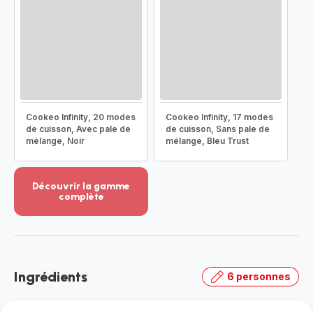
Cookeo Infinity, 20 modes
Cookeo Infinity, 17 modes
de cuisson, Avec pale de
de cuisson, Sans pale de
mélange, Noir
mélange, Bleu Trust
Découvrir la gamme
complète
Voir
plus...
-
Découvrir
la
Ingrédients
6 personnes
gamme
complète
-