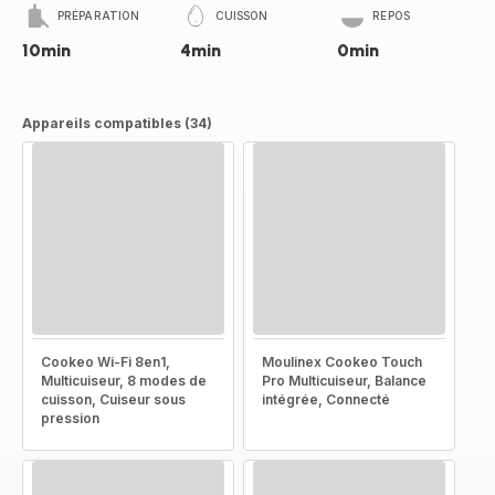
PRÉPARATION
CUISSON
REPOS
10min
4min
0min
Appareils compatibles (34)
Cookeo Wi-Fi 8en1,
Moulinex Cookeo Touch
Multicuiseur, 8 modes de
Pro Multicuiseur, Balance
cuisson, Cuiseur sous
intégrée, Connecté
pression