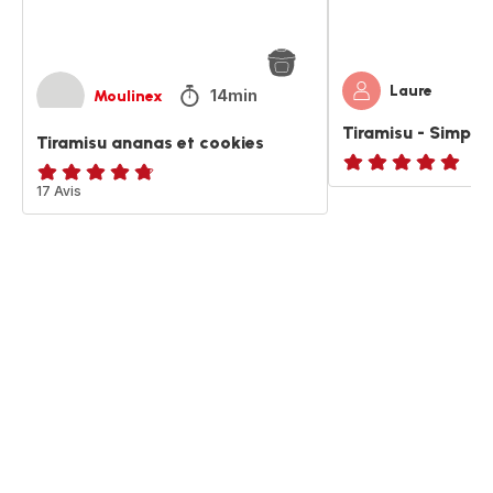
Laure
14min
Moulinex
Tiramisu - Simple 
Tiramisu ananas et cookies
Avis
ratings.4.7
17 Avis
5
étoiles
(moyenne)