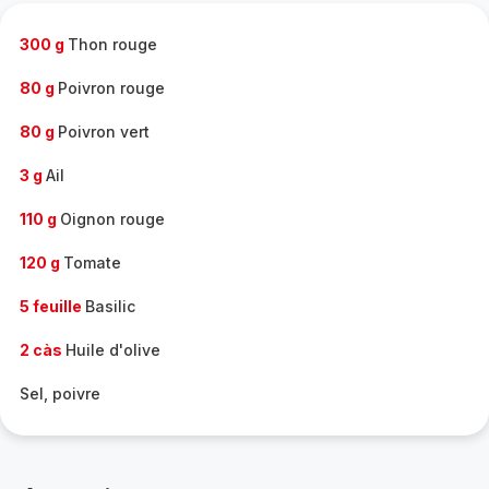
-
300 g
Thon rouge
80 g
Poivron rouge
80 g
Poivron vert
3 g
Ail
110 g
Oignon rouge
120 g
Tomate
5 feuille
Basilic
2 càs
Huile d'olive
Sel, poivre