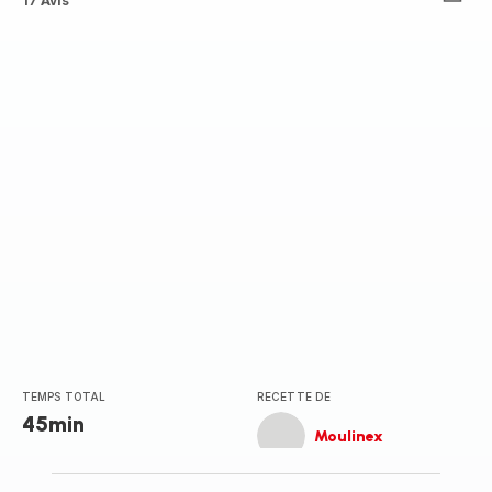
ratings.4.6
17 Avis
TEMPS TOTAL
RECETTE DE
45min
Moulinex