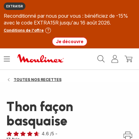
EXTRA15R
Reconditionné par nous pour vous : bénéficiez de -15%
avec le code EXTRA15R jusqu'au 16 août 2026.
Conditions de l'offre
Je découvre
Accueil
Ouvrir
Mon
Mon
Moulinex
le
compte
panie
menu
TOUTES NOS RECETTES
Thon façon
basquaise
4.6
/5
-