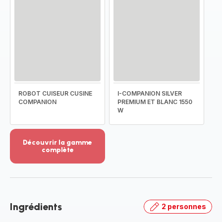
ROBOT CUISEUR CUSINE
I-COMPANION SILVER
COMPANION
PREMIUM ET BLANC 1550
W
Découvrir la gamme
complète
Voir
plus...
-
Découvrir
la
Ingrédients
2 personnes
gamme
complète