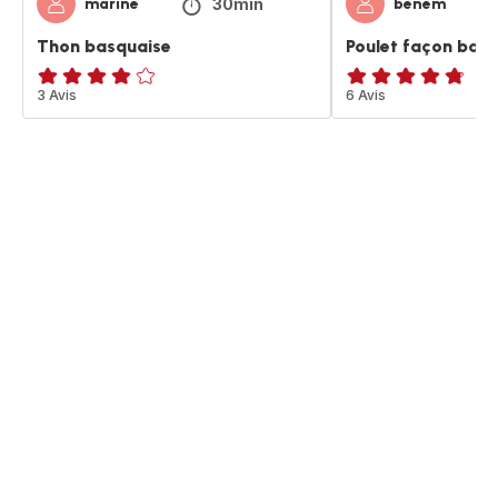
30min
marine
benem
Thon basquaise
Poulet façon bas
Avis
3 Avis
ratings.4.7
6 Avis
4
étoiles
(moyenne)