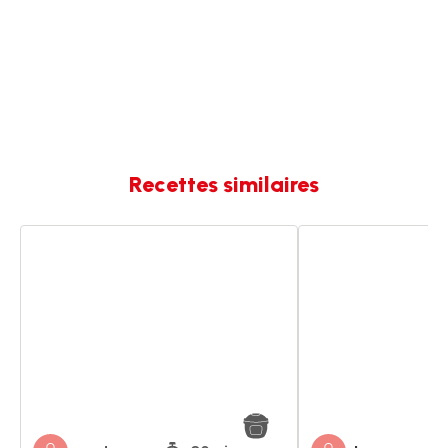
Recettes similaires
Thon
Poulet
basquaise
façon
basquaise