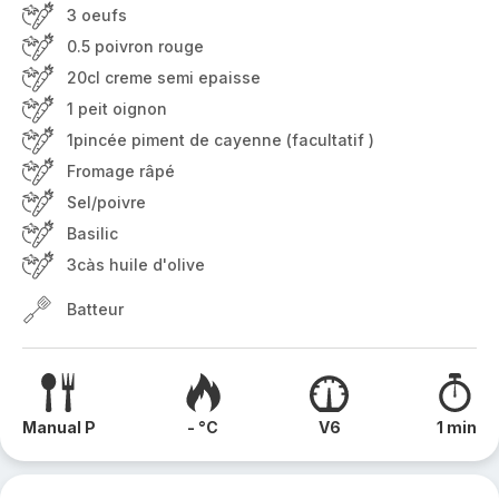
3 oeufs
0.5 poivron rouge
20cl creme semi epaisse
1 peit oignon
1pincée piment de cayenne (facultatif )
Fromage râpé
Sel/poivre
Basilic
3càs huile d'olive
Batteur
Manual P
- °C
V6
1 min