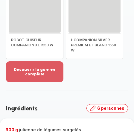
ROBOT CUISEUR
I-COMPANION SILVER
COMPANION XL 1550 W
PREMIUM ET BLANC 1550
W
Découvrir la gamme
complète
Voir
plus...
-
Découvrir
la
Ingrédients
6 personnes
gamme
complète
-
600 g
julienne de légumes surgelés