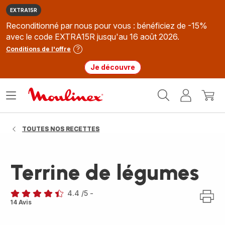
EXTRA15R
Reconditionné par nous pour vous : bénéficiez de -15%
avec le code EXTRA15R jusqu'au 16 août 2026.
Conditions de l'offre
Je découvre
Accueil
Ouvrir
Mon
Mon
Moulinex
le
compte
panie
menu
TOUTES NOS RECETTES
Terrine de légumes
4.4
/5
-
ratings.4.4
14 Avis