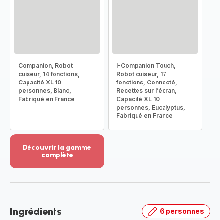
Companion, Robot
I-Companion Touch,
cuiseur, 14 fonctions,
Robot cuiseur, 17
Capacité XL 10
fonctions, Connecté,
personnes, Blanc,
Recettes sur l’écran,
Fabriqué en France
Capacité XL 10
personnes, Eucalyptus,
Fabriqué en France
Découvrir la gamme
complète
Voir
plus...
-
Découvrir
la
Ingrédients
6 personnes
gamme