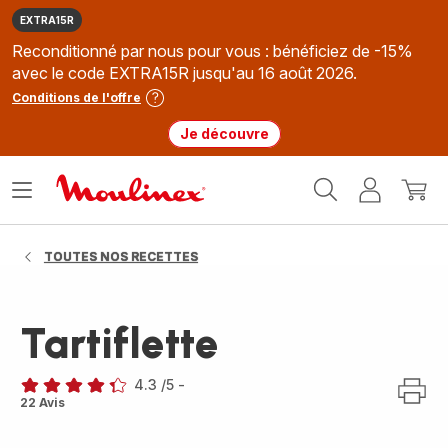
EXTRA15R
Reconditionné par nous pour vous : bénéficiez de -15%
avec le code EXTRA15R jusqu'au 16 août 2026.
Conditions de l'offre
Je découvre
Accueil
Ouvrir
Mon
Mon
Moulinex
le
compte
panie
menu
TOUTES NOS RECETTES
Tartiflette
4.3
/5
-
ratings.4.3
22 Avis