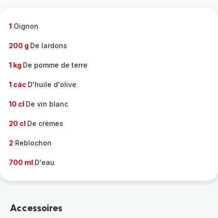
complète
-
1
Oignon
200 g
De lardons
1 kg
De pomme de terre
1 càc
D'huile d'olive
10 cl
De vin blanc
20 cl
De crèmes
2
Reblochon
700 ml
D'eau
Accessoires