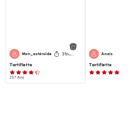
31min
Mon_astéroïde
Anais
Tartiflette
Tartiflette
ratings.4.3
257 Avis
Avis
5
étoiles
(moyenne)