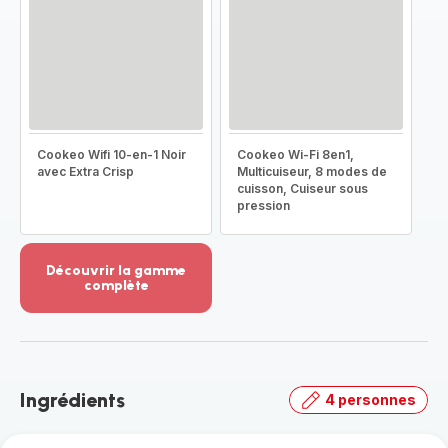
Cookeo Wifi 10-en-1 Noir
Cookeo Wi-Fi 8en1,
avec Extra Crisp
Multicuiseur, 8 modes de
cuisson, Cuiseur sous
pression
Découvrir la gamme
complète
Voir
plus...
-
Découvrir
la
Ingrédients
4 personnes
gamme
complète
-