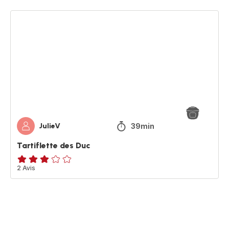
Tartiflette
des
Duc
39min
JulieV
Tartiflette des Duc
Avis
2 Avis
3
étoiles
(moyenne)