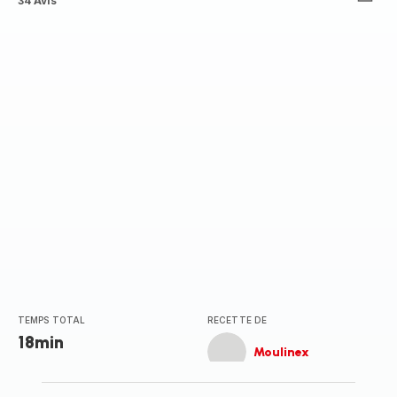
ratings.4.3
34 Avis
TEMPS TOTAL
RECETTE DE
18min
Moulinex