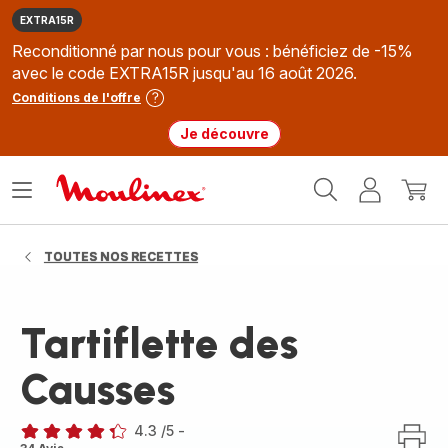
EXTRA15R
Reconditionné par nous pour vous : bénéficiez de -15%
avec le code EXTRA15R jusqu'au 16 août 2026.
Conditions de l'offre
Je découvre
Accueil
Ouvrir
Mon
Mon
Moulinex
le
compte
panie
menu
TOUTES NOS RECETTES
Tartiflette des
Causses
4.3
/5
-