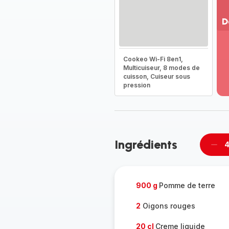
D
Vo
pl
Cookeo Wi-Fi 8en1,
-
Multicuiseur, 8 modes de
Dé
cuisson, Cuiseur sous
la
pression
g
co
-
Ingrédients
4
Supp
per
900 g
Pomme de terre
2
Oigons rouges
20 cl
Creme liquide