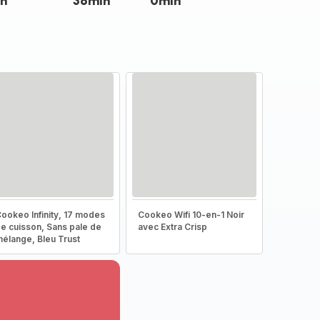
n
36min
0min
ookeo Infinity, 17 modes
Cookeo Wifi 10-en-1 Noir
e cuisson, Sans pale de
avec Extra Crisp
élange, Bleu Trust