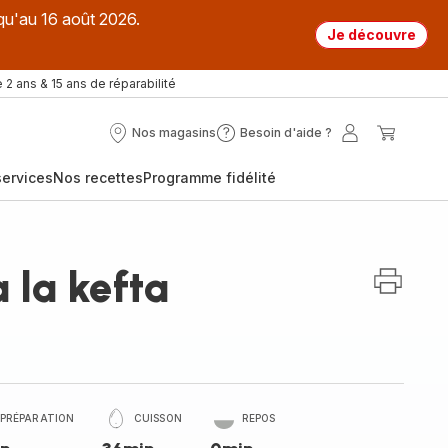
qu'au 16 août 2026.
Je découvre
 2 ans & 15 ans de réparabilité
Nos magasins
Besoin d'aide ?
Nos
Besoin
Mon
Mon
magasins
d'aide
compte
panier
ervices
Nos recettes
Programme fidélité
?
à la kefta
PRÉPARATION
CUISSON
REPOS