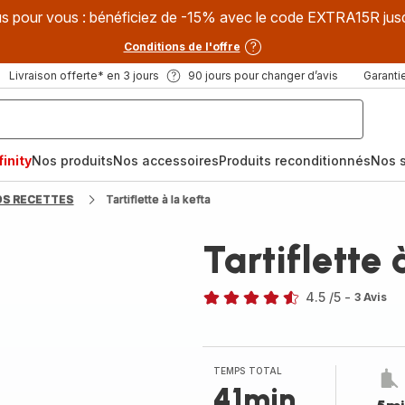
s pour vous : bénéficiez de -15% avec le code EXTRA15R jus
Conditions de l'offre
Livraison offerte* en 3 jours
90 jours pour changer d’avis
Garantie
inity
Nos produits
Nos accessoires
Produits reconditionnés
Nos s
OS RECETTES
Tartiflette à la kefta
Tartiflette 
4.5
/5
-
3 Avis
ratings.4.5
TEMPS TOTAL
41min