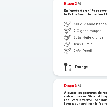
Etape 2
/4
En "mode dorer " faire reve
la Kefta (viande hachée) 
400g Viande haché
2 Oigons rouges
3càs Huile d'olive
1càs Cumin
2càs Persil
Dorage
Etape 3
/4
Ajouter les pommes de terre
salé et poivré. Bien mélan
(couvercle fermé) pendant
four pour gratiner le fro