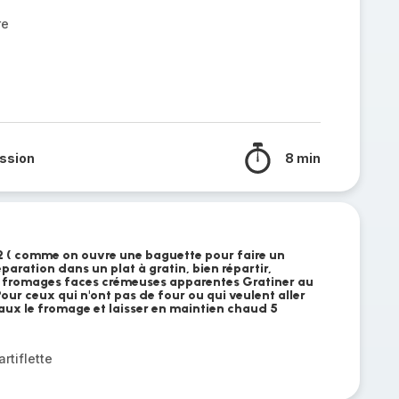
re
ssion
8 min
2 ( comme on ouvre une baguette pour faire un
paration dans un plat à gratin, bien répartir,
e fromages faces crémeuses apparentes Gratiner au
ur ceux qui n'ont pas de four ou qui veulent aller
aux le fromage et laisser en maintien chaud 5
rtiflette