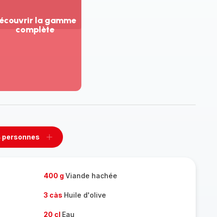
écouvrir la gamme
complète
ir
us...
couvrir
amme
mplète
 personnes
rimer
Ajouter
sonnes
personnes
400 g
Viande hachée
3 càs
Huile d'olive
20 cl
Eau