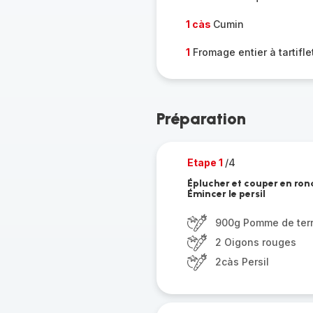
1 càs
Cumin
1
Fromage entier à tartifle
Préparation
Etape 1
/4
Éplucher et couper en ron
Émincer le persil
900g Pomme de ter
2 Oigons rouges
2càs Persil