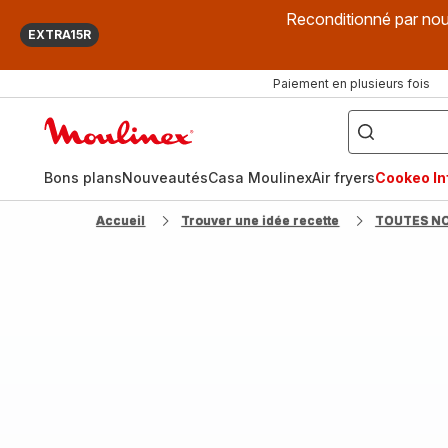
Reconditionné par nou
EXTRA15R
Paiement en plusieurs fois
["Que
recherchez-
Accueil
vous
?",
Moulinex
"Cookeo",
"Air
fryer",
Bons plans
Nouveautés
Casa Moulinex
Air fryers
Cookeo Inf
"Companion"]
Accueil
Trouver une idée recette
TOUTES N