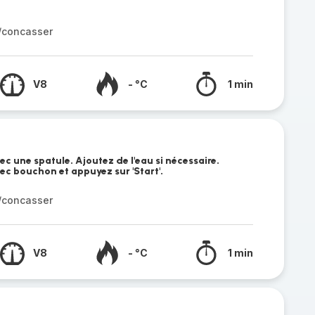
r/concasser
V8
- °C
1 min
ec une spatule. Ajoutez de l'eau si nécessaire.
vec bouchon et appuyez sur 'Start'.
r/concasser
V8
- °C
1 min