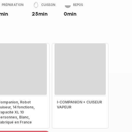
PRÉPARATION
CUISSON
REPOS
min
25min
0min
ompanion, Robot
I-COMPANION + CUISEUR
uiseur, 14 fonctions,
VAPEUR
apacité XL 10
ersonnes, Blanc,
abriqué en France