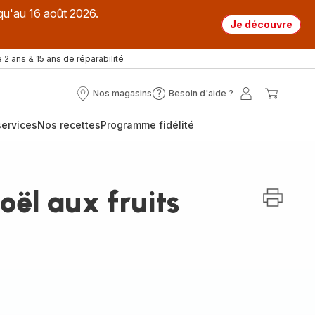
qu'au 16 août 2026.
Je découvre
 2 ans & 15 ans de réparabilité
Nos magasins
Besoin d'aide ?
Nos
Besoin
Mon
Mon
magasins
d'aide
compte
panier
ervices
Nos recettes
Programme fidélité
?
oël aux fruits