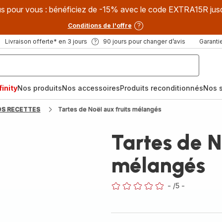
s pour vous : bénéficiez de -15% avec le code EXTRA15R jus
Conditions de l'offre
Livraison offerte* en 3 jours
90 jours pour changer d’avis
Garantie
inity
Nos produits
Nos accessoires
Produits reconditionnés
Nos s
OS RECETTES
Tartes de Noël aux fruits mélangés
Tartes de N
mélangés
-
/5
-
ratings.0