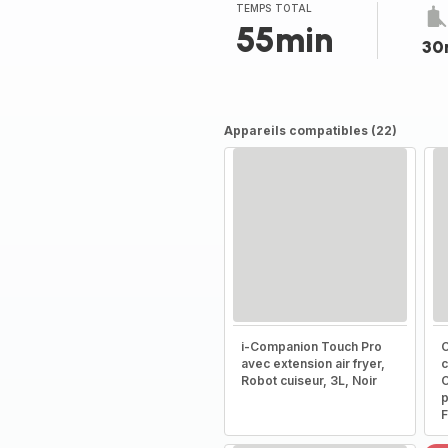
TEMPS TOTAL
55min
30
Appareils compatibles (22)
i-Companion Touch Pro
C
avec extension air fryer,
c
Robot cuiseur, 3L, Noir
C
p
F