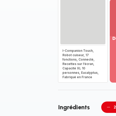
D
Vo
I-Companion Touch,
pl
Robot cuiseur, 17
-
fonctions, Connecté,
Dé
Recettes sur l’écran,
Capacité XL 10
la
personnes, Eucalyptus,
g
Fabriqué en France
co
-
Ingrédients
2
Supp
pièc