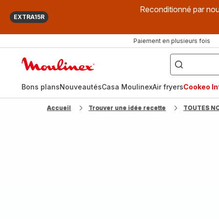
Reconditionné par nou
EXTRA15R
Paiement en plusieurs fois
["Que
recherchez-
Accueil
vous
?",
Moulinex
"Cookeo",
"Air
fryer",
Bons plans
Nouveautés
Casa Moulinex
Air fryers
Cookeo Inf
"Companion"]
Accueil
Trouver une idée recette
TOUTES N