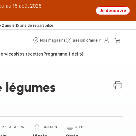
qu'au 16 août 2026.
Je découvre
 2 ans & 15 ans de réparabilité
Nos magasins
Besoin d'aide ?
Nos
Besoin
Mon
Mon
magasins
d'aide
compte
panier
ervices
Nos recettes
Programme fidélité
?
e légumes
PRÉPARATION
CUISSON
REPOS