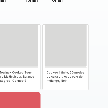
min
15min
0min
oulinex Cookeo Touch
Cookeo Infinity, 20 modes
ro Multicuiseur, Balance
de cuisson, Avec pale de
ntégrée, Connecté
mélange, Noir