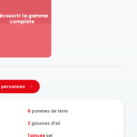
écouvrir la gamme
complète
ir
us...
couvrir
amme
mplète
 personnes
rimer
Ajouter
sonnes
personnes
6
pommes de terre
2
gousses d'ail
1 pincée
sel