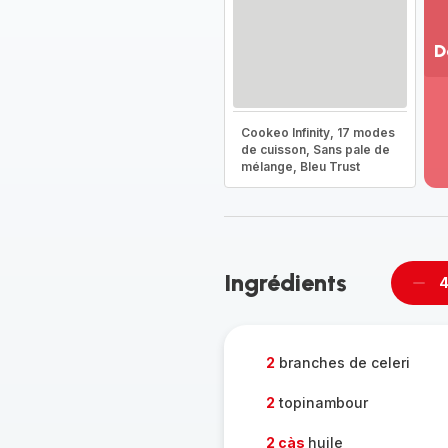
D
Vo
pl
-
Cookeo Infinity, 17 modes
Dé
de cuisson, Sans pale de
mélange, Bleu Trust
la
g
co
-
Ingrédients
4
Supp
per
2
branches de celeri
2
topinambour
2 càs
huile