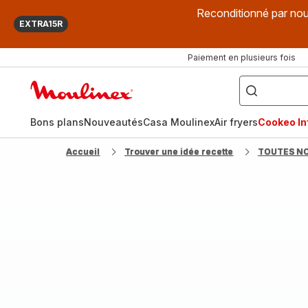
Reconditionné par nou
EXTRA15R
Paiement en plusieurs fois
["Que
recherchez-
Accueil
vous
?",
Moulinex
"Cookeo",
"Air
fryer",
Bons plans
Nouveautés
Casa Moulinex
Air fryers
Cookeo Inf
"Companion"]
Accueil
Trouver une idée recette
TOUTES N