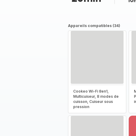
10
Appareils compatibles (34)
Cookeo Wi-Fi 8en1,
M
Multicuiseur, 8 modes de
P
cuisson, Cuiseur sous
i
pression