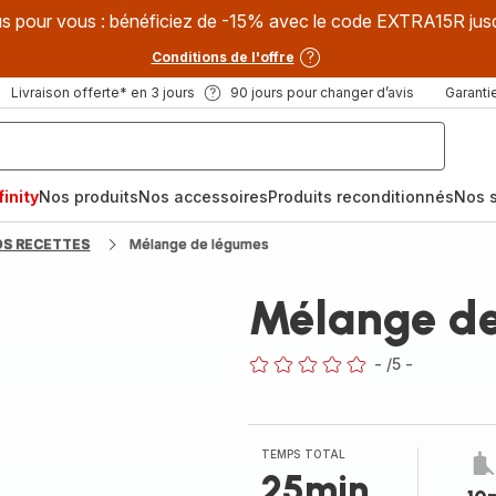
s pour vous : bénéficiez de -15% avec le code EXTRA15R jus
Conditions de l'offre
Livraison offerte* en 3 jours
90 jours pour changer d’avis
Garantie
inity
Nos produits
Nos accessoires
Produits reconditionnés
Nos s
OS RECETTES
Mélange de légumes
Mélange d
-
/5
-
ratings.0
TEMPS TOTAL
25min