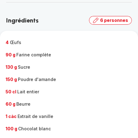
-
Découvrir
la
Ingrédients
6 personnes
gamme
complète
-
4
Œufs
90 g
Farine complète
130 g
Sucre
150 g
Poudre d'amande
50 cl
Lait entier
60 g
Beurre
1 càc
Extrait de vanille
100 g
Chocolat blanc