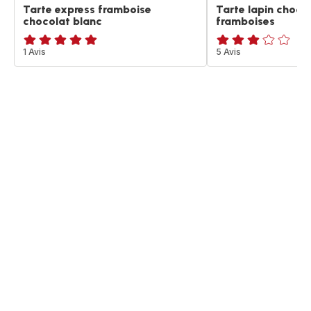
Tarte express framboise
Tarte lapin choco
chocolat blanc
framboises
Avis
1 Avis
Avis
5 Avis
5
3
étoiles
étoiles
(moyenne)
(moyenne)