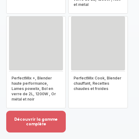
et métal
PerfectMix +, Blender
PerfectMix Cook, Blender
haute performance,
chauffant, Recettes
Lames powelix, Bol en
chaudes et froides
verre de 2L, 1200W , Or
métal et noir
Découvrir la gamme
complète
Voir
plus...