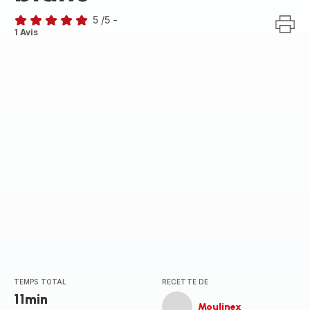
5
/5
-
Avis
1 Avis
5
étoiles
(moyenne)
TEMPS TOTAL
RECETTE DE
11min
Moulinex