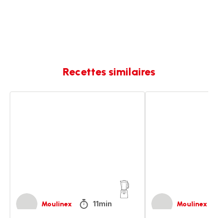
Recettes similaires
Tarte
Tarte
express
lapin
framboise
chocolat
chocolat
blanc
blanc
framboises
11min
Moulinex
Moulinex