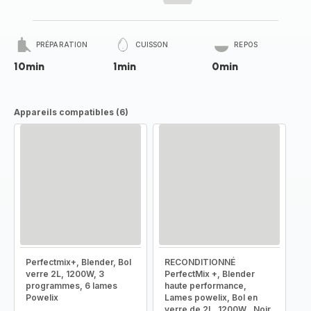
PRÉPARATION
CUISSON
REPOS
10min
1min
0min
Appareils compatibles (6)
Perfectmix+, Blender, Bol
RECONDITIONNÉ
verre 2L, 1200W, 3
PerfectMix +, Blender
programmes, 6 lames
haute performance,
Powelix
Lames powelix, Bol en
verre de 2L, 1200W , Noir