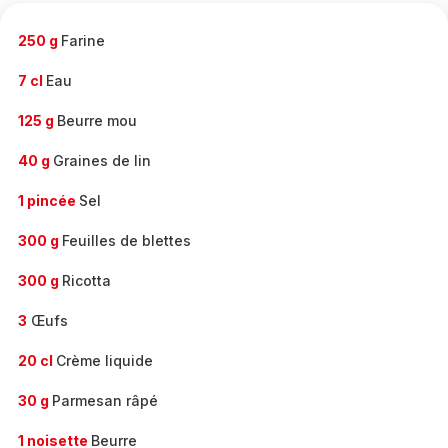
-
250 g
Farine
7 cl
Eau
125 g
Beurre mou
40 g
Graines de lin
1 pincée
Sel
300 g
Feuilles de blettes
300 g
Ricotta
3
Œufs
20 cl
Crème liquide
30 g
Parmesan râpé
1 noisette
Beurre