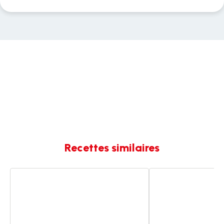
Recettes similaires
Tarte
Tarte
aux
aux
blettes
blettes