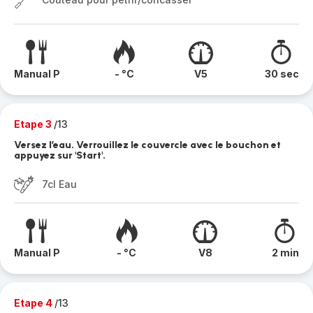
Manual P
- °C
V5
30 sec
Etape 3
/13
Versez l’eau. Verrouillez le couvercle avec le bouchon et
appuyez sur 'Start'.
7cl Eau
Manual P
- °C
V8
2 min
Etape 4
/13