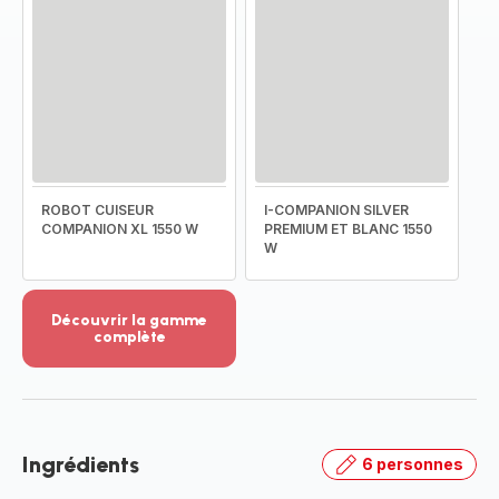
ROBOT CUISEUR
I-COMPANION SILVER
COMPANION XL 1550 W
PREMIUM ET BLANC 1550
W
Découvrir la gamme
complète
Voir
plus...
-
Découvrir
la
Ingrédients
6 personnes
gamme
complète