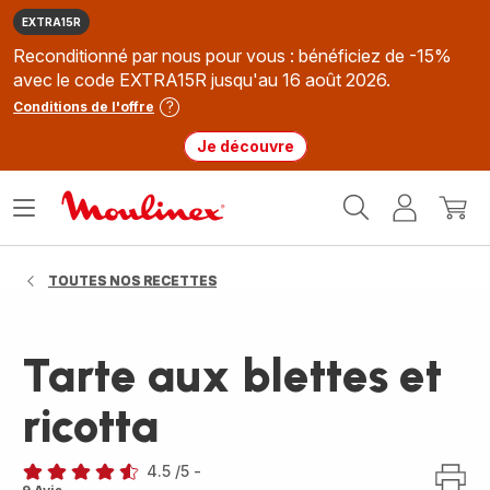
EXTRA15R
Reconditionné par nous pour vous : bénéficiez de -15%
avec le code EXTRA15R jusqu'au 16 août 2026.
Conditions de l'offre
Je découvre
Accueil
Ouvrir
Mon
Mon
Moulinex
le
compte
panie
menu
TOUTES NOS RECETTES
Tarte aux blettes et
ricotta
4.5
/5
-