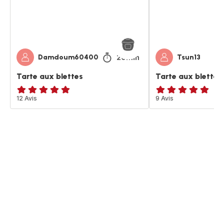
20min
Damdoum60400
Tsun13
Tarte aux blettes
Tarte aux blettes
ratings.4.9
12 Avis
ratings.4.9
9 Avis