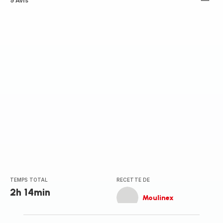
ratings.4.5
9 Avis
TEMPS TOTAL
RECETTE DE
2h 14min
Moulinex