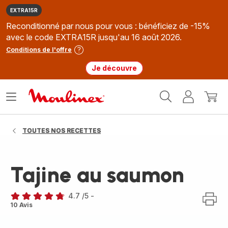
EXTRA15R
Reconditionné par nous pour vous : bénéficiez de -15%
avec le code EXTRA15R jusqu'au 16 août 2026.
Conditions de l'offre
Je découvre
Accueil
Ouvrir
Mon
Mon
Moulinex
le
compte
panie
menu
TOUTES NOS RECETTES
Tajine au saumon
4.7
/5
-
ratings.4.7
10 Avis