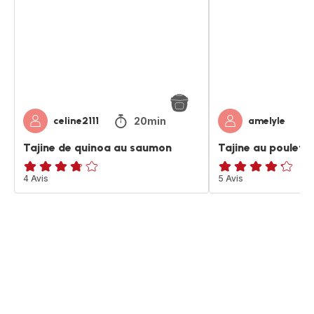
au
et
saumon
olives
20min
celine2111
amelyle
Tajine de quinoa au saumon
Tajine au poulet e
ratings.3.7
4 Avis
ratings.4.2
5 Avis