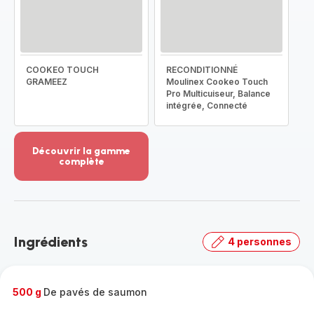
COOKEO TOUCH
RECONDITIONNÉ
GRAMEEZ
Moulinex Cookeo Touch
Pro Multicuiseur, Balance
intégrée, Connecté
Découvrir la gamme
complète
Voir
plus...
-
Découvrir
la
Ingrédients
4 personnes
gamme
complète
-
500 g
De pavés de saumon