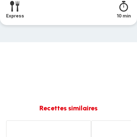
Express
10 min
Recettes similaires
Tajine
Tajine
de
au
quinoa
poulet