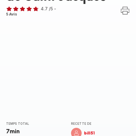
4.7
/5
-
ratings.4.7
5 Avis
TEMPS TOTAL
RECETTE DE
7min
bill51