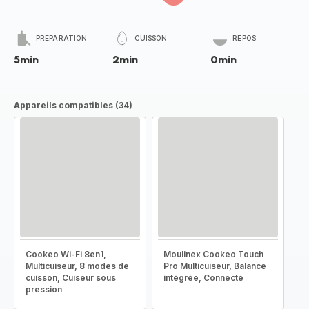
PRÉPARATION
CUISSON
REPOS
5min
2min
0min
Appareils compatibles (34)
Cookeo Wi-Fi 8en1,
Moulinex Cookeo Touch
Multicuiseur, 8 modes de
Pro Multicuiseur, Balance
cuisson, Cuiseur sous
intégrée, Connecté
pression