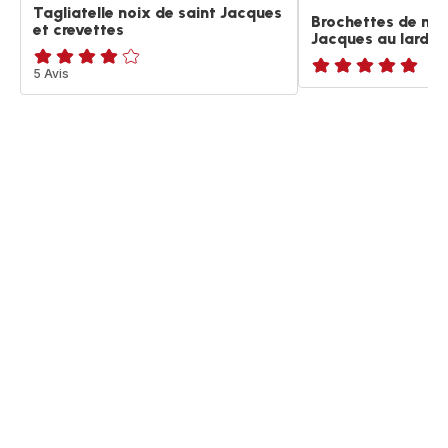
Tagliatelle noix de saint Jacques
Brochettes de noi
et crevettes
Jacques au lard f
Avis
5 Avis
ratings.NaN
4
étoiles
(moyenne)