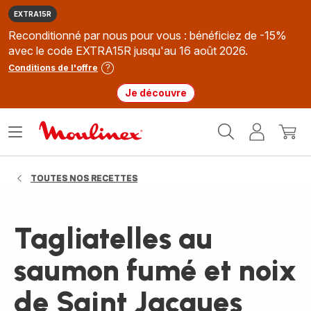
EXTRA15R
Reconditionné par nous pour vous : bénéficiez de -15%
avec le code EXTRA15R jusqu'au 16 août 2026.
Conditions de l'offre
Je découvre
Accueil
Ouvrir
Mon
Mon
Moulinex
le
compte
panie
menu
TOUTES NOS RECETTES
Tagliatelles au
saumon fumé et noix
de Saint Jacques