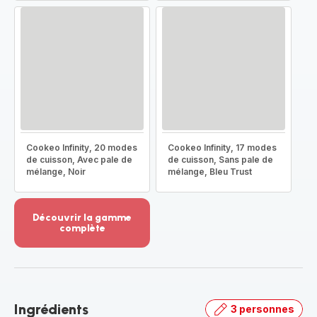
Cookeo Infinity, 20 modes
Cookeo Infinity, 17 modes
de cuisson, Avec pale de
de cuisson, Sans pale de
mélange, Noir
mélange, Bleu Trust
Découvrir la gamme
complète
Voir
plus...
-
Découvrir
la
Ingrédients
3 personnes
gamme