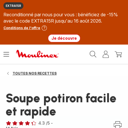
EXTRA15R
Reconditionné par nous pour vous : bénéficiez de -15%
avec le code EXTRA15R jusqu'au 16 août 2026.
Conditions de l'offre
Je découvre
Accueil
Ouvrir
Mon
Mon
Moulinex
le
compte
panie
menu
TOUTES NOS RECETTES
Soupe potiron facile
et rapide
4.3
/5
-