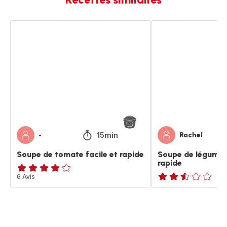
Soupe
Soupe
de
de
tomate
légumes
facile
facile
et
et
rapide
rapide
15min
-
Rachel
Soupe de tomate facile et rapide
Soupe de légumes 
rapide
Avis
6 Avis
ratings.2.5
4
étoiles
(moyenne)