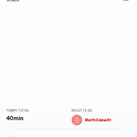
ratings.4.3
14 Avis
TEMPS TOTAL
RECETTE DE
40min
Mathildewllt