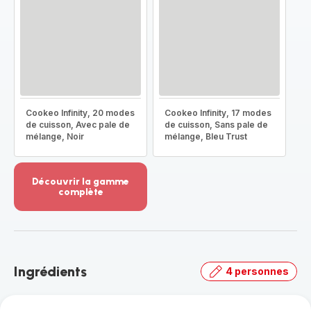
Cookeo Infinity, 20 modes
Cookeo Infinity, 17 modes
de cuisson, Avec pale de
de cuisson, Sans pale de
mélange, Noir
mélange, Bleu Trust
Découvrir la gamme
complète
Voir
plus...
-
Découvrir
la
Ingrédients
4 personnes
gamme
complète
-