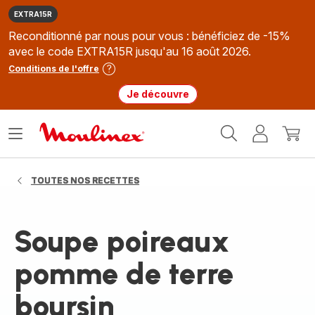
EXTRA15R
Reconditionné par nous pour vous : bénéficiez de -15%
avec le code EXTRA15R jusqu'au 16 août 2026.
Conditions de l'offre
Je découvre
Accueil
Ouvrir
Mon
Mon
Moulinex
le
compte
panie
menu
TOUTES NOS RECETTES
Soupe poireaux
pomme de terre
boursin