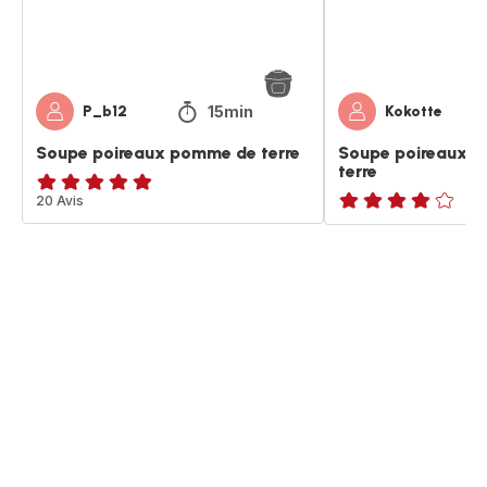
15min
P_b12
Kokotte
Soupe poireaux pomme de terre
Soupe poireaux -
terre
ratings.4.8
20 Avis
Avis
4
étoiles
(moyenne)