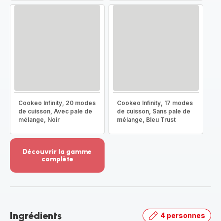
Cookeo Infinity, 20 modes
Cookeo Infinity, 17 modes
de cuisson, Avec pale de
de cuisson, Sans pale de
mélange, Noir
mélange, Bleu Trust
Découvrir la gamme
complète
Voir
plus...
-
Découvrir
la
Ingrédients
4 personnes
gamme