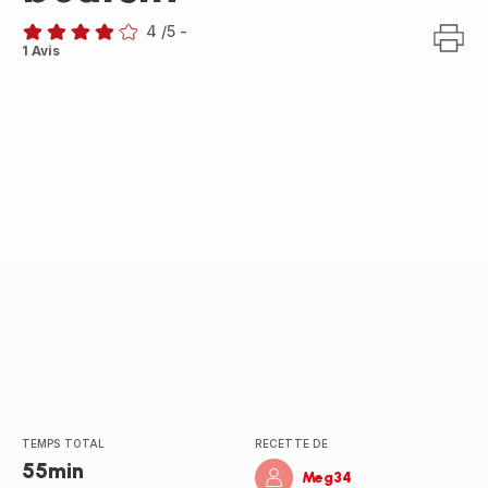
4
/5
-
Avis
1 Avis
4
étoiles
(moyenne)
TEMPS TOTAL
RECETTE DE
55min
Meg34