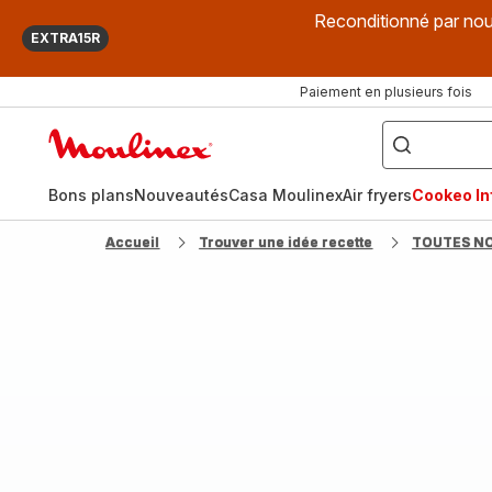
Reconditionné par nou
EXTRA15R
Paiement en plusieurs fois
["Que
recherchez-
Accueil
vous
?",
Moulinex
"Cookeo",
"Air
fryer",
Bons plans
Nouveautés
Casa Moulinex
Air fryers
Cookeo Inf
"Companion"]
Accueil
Trouver une idée recette
TOUTES N