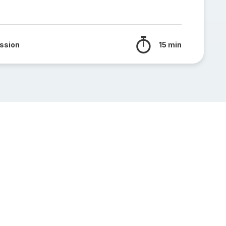
ssion
15 min