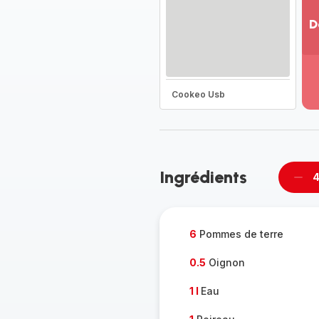
D
Vo
pl
-
Dé
Cookeo Usb
la
g
co
-
Ingrédients
4
Supp
per
6
Pommes de terre
0.5
Oignon
1 l
Eau