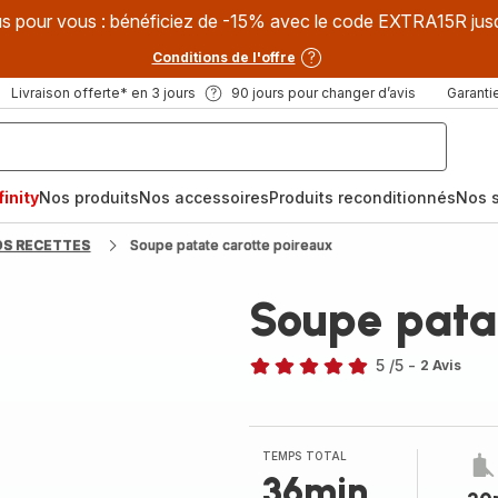
s pour vous : bénéficiez de -15% avec le code EXTRA15R jus
Conditions de l'offre
Livraison offerte* en 3 jours
90 jours pour changer d’avis
Garantie
inity
Nos produits
Nos accessoires
Produits reconditionnés
Nos s
OS RECETTES
Soupe patate carotte poireaux
Soupe pata
5
/5
-
2 Avis
Avis
5
étoiles
(moyenne)
TEMPS TOTAL
36min