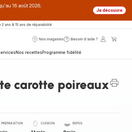
qu'au 16 août 2026.
Je découvre
 2 ans & 15 ans de réparabilité
Nos magasins
Besoin d'aide ?
Nos
Besoin
Mon
Mon
magasins
d'aide
compte
panier
ervices
Nos recettes
Programme fidélité
?
te carotte poireaux
PRÉPARATION
CUISSON
REPOS