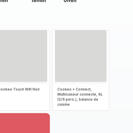
min
16min
0min
ookeo Touch Wifi Noir
Cookeo + Connect,
Multicuiseur connecté, 6L
(2/6 pers.), balance de
cuisine