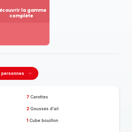
écouvrir la gamme
complète
ir
us...
couvrir
amme
mplète
 personnes
rimer
Ajouter
sonnes
personnes
7
Carottes
2
Gousses d'ail
1
Cube bouillon