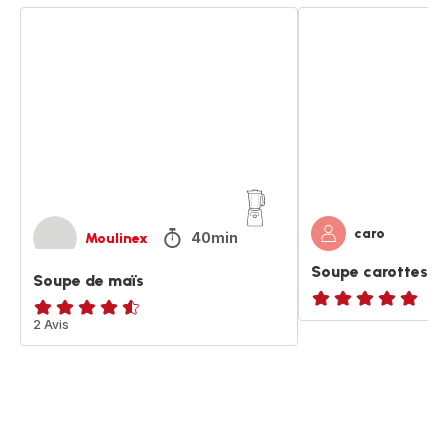
Soupe
Soupe
de
carottes,
maïs
maïs
et
oranges
caro
40min
Moulinex
Soupe carottes, m
Soupe de maïs
ratings.NaN
ratings.4.5
2 Avis