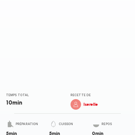
(moyenne)
TEMPS TOTAL
RECETTE DE
10min
Iserelle
PRÉPARATION
CUISSON
REPOS
5min
5min
0min