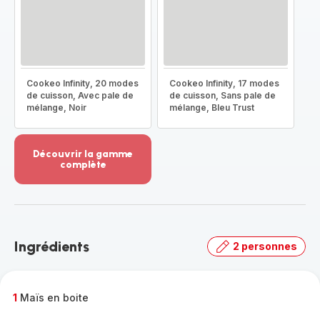
Cookeo Infinity, 20 modes
Cookeo Infinity, 17 modes
de cuisson, Avec pale de
de cuisson, Sans pale de
mélange, Noir
mélange, Bleu Trust
Découvrir la gamme
complète
Voir
plus...
-
Découvrir
la
Ingrédients
2 personnes
gamme
complète
-
1
Maïs en boite