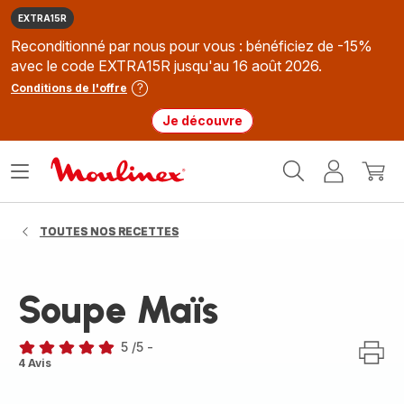
EXTRA15R
Reconditionné par nous pour vous : bénéficiez de -15%
avec le code EXTRA15R jusqu'au 16 août 2026.
Conditions de l'offre
Je découvre
Accueil
Ouvrir
Mon
Mon
Moulinex
le
compte
panie
menu
TOUTES NOS RECETTES
Soupe Maïs
5
/5
-
Avis
4 Avis
5
étoiles