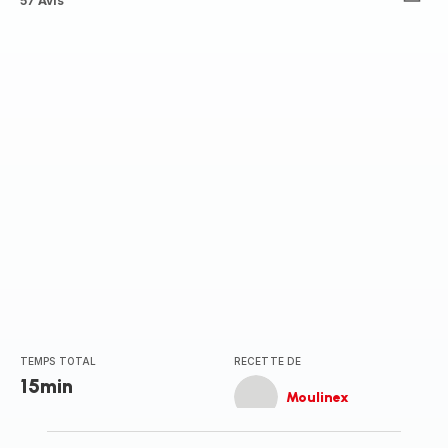
ratings.4.3
57 Avis
TEMPS TOTAL
RECETTE DE
15min
Moulinex