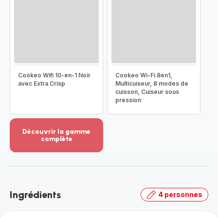
Cookeo Wifi 10-en-1 Noir
Cookeo Wi-Fi 8en1,
avec Extra Crisp
Multicuiseur, 8 modes de
cuisson, Cuiseur sous
pression
Découvrir la gamme
complète
Voir
plus...
-
Découvrir
la
Ingrédients
4 personnes
gamme
complète
-