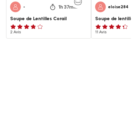
1h 37min
-
eloise284
Soupe de Lentilles Corail
Soupe de lentilles
ratings.3.7
2 Avis
ratings.4.3
11 Avis