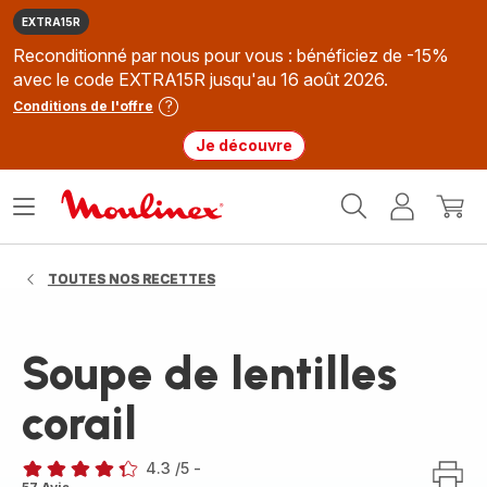
EXTRA15R
Reconditionné par nous pour vous : bénéficiez de -15%
avec le code EXTRA15R jusqu'au 16 août 2026.
Conditions de l'offre
Je découvre
Accueil
Ouvrir
Mon
Mon
Moulinex
le
compte
panie
menu
TOUTES NOS RECETTES
Soupe de lentilles
corail
4.3
/5
-