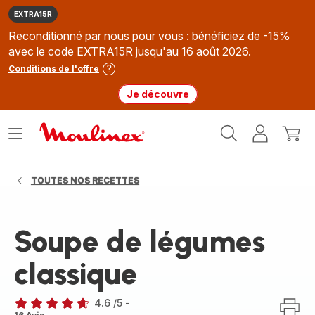
EXTRA15R
Reconditionné par nous pour vous : bénéficiez de -15%
avec le code EXTRA15R jusqu'au 16 août 2026.
Conditions de l'offre
Je découvre
Accueil
Ouvrir
Mon
Mon
Moulinex
le
compte
panie
menu
TOUTES NOS RECETTES
Soupe de légumes
classique
4.6
/5
-