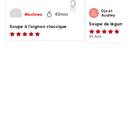
Djo et
40min
Moulinex
Audrey
Soupe de légume
Soupe à l'oignon classique
ratings.4.7
30 Avis
ratings.NaN