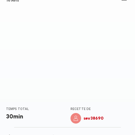
ratings.4.6
16 Avis
TEMPS TOTAL
RECETTE DE
30min
sev38690