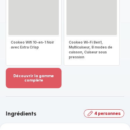
Cookeo Wifi 10-en-1 Noir
Cookeo Wi-Fi 8en1,
avec Extra Crisp
Multicuiseur, 8 modes de
cuisson, Cuiseur sous
pression
Découvrir la gamme
complète
Voir
plus...
-
Découvrir
la
Ingrédients
4 personnes
gamme
complète
-