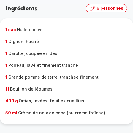
la
Ingrédients
6 personnes
gamme
complète
-
1 càc
Huile d'olive
1
Oignon, haché
1
Carotte, coupée en dés
1
Poireau, lavé et finement tranché
1
Grande pomme de terre, tranchée finement
1 l
Bouillon de légumes
400 g
Orties, lavées, feuilles cueillies
50 ml
Crème de noix de coco (ou crème fraîche)