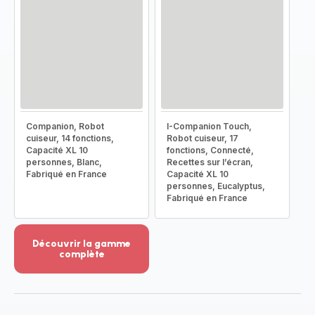
Companion, Robot
I-Companion Touch,
cuiseur, 14 fonctions,
Robot cuiseur, 17
Capacité XL 10
fonctions, Connecté,
personnes, Blanc,
Recettes sur l’écran,
Fabriqué en France
Capacité XL 10
personnes, Eucalyptus,
Fabriqué en France
Découvrir la gamme
complète
Voir
plus...
-
Découvrir