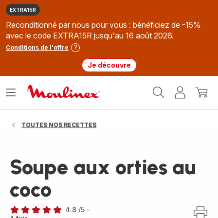
EXTRA15R
Reconditionné par nous pour vous : bénéficiez de -15%
avec le code EXTRA15R jusqu'au 16 août 2026.
Conditions de l'offre
Je découvre
Accueil
Ouvrir
Mon
Mon
Moulinex
le
compte
panie
menu
TOUTES NOS RECETTES
Soupe aux orties au
coco
4.8
/5
-