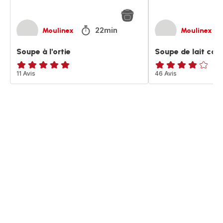
22min
Moulinex
Moulinex
Soupe à l'ortie
Soupe de lait coco
Avis
11 Avis
Avis
46 Avis
5
4
étoiles
étoiles
(moyenne)
(moyenne)