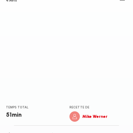
ratings.4.8
4 Avis
TEMPS TOTAL
RECETTE DE
51min
Mike Werner